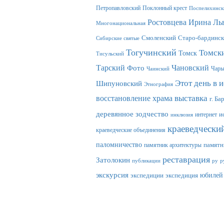
Петропавловский
Поклонный крест
Поспелихинск
Ростовцева Ирина Ль
Многонациональная
Смоленский
Старо-бардинск
Сибирские святые
Тогучинский
Томск
Томск
Тисульский
Тарский
Фото
Чановский
Чар
Чаинский
Этот день в 
Шипуновский
Этнография
выставка
восстановление храма
г. Ба
деревянное зодчество
интернет
и
инклюзия
краеведчески
краеведческие объединения
паломничество
памятник архитектуры
памятн
реставрация
Затолокин
публикации
ру
р
экскурсия
юбилей
экспедиции
экспедиция