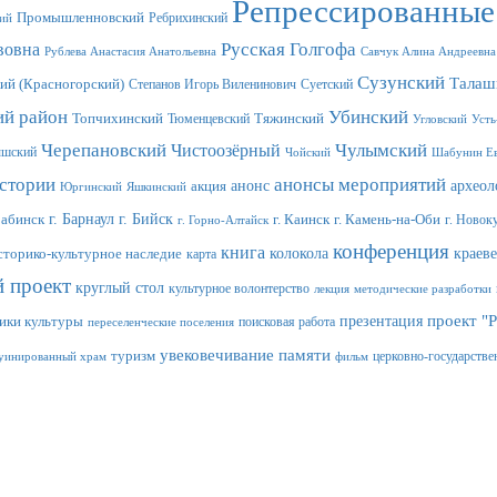
Репрессированные
Промышленновский
Ребрихинский
ий
Русская Голгофа
вовна
Рублева Анастасия Анатольевна
Савчук Алина Андреевна
Сузунский
Талаш
ий (Красногорский)
Степанов Игорь Виленинович
Суетский
ий район
Убинский
Топчихинский
Тюменцевский
Тяжинский
Угловский
Усть
Черепановский
Чулымский
Чистоозёрный
ышский
Чойский
Шабунин Ев
истории
анонсы мероприятий
анонс
археол
акция
Юргинский
Яшкинский
г. Барнаул
г. Бийск
рабинск
г. Каинск
г. Камень-на-Оби
г. Новок
г. Горно-Алтайск
конференция
книга
колокола
краев
сторико-культурное наследие
карта
й проект
круглый стол
культурное волонтерство
лекция
методические разработки
проект "
презентация
ики культуры
поисковая работа
переселенческие поселения
увековечивание памяти
туризм
церковно-государстве
уинированный храм
фильм