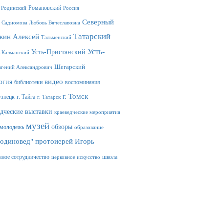
Романовский
Родинский
Россия
Северный
Садномова Любовь Вячеславовна
Татарский
кин Алексей
Тальменский
Усть-
Усть-Пристанский
-Калманский
Шегарский
гений Александрович
видео
огия
библиотеки
воспоминания
г. Томск
узнецк
г. Тайга
г. Татарск
едческие выставки
краеведческие мероприятия
музей
обзоры
молодежь
образование
Родиновед"
протоиерей Игорь
нное сотрудничество
школа
церковное искусство