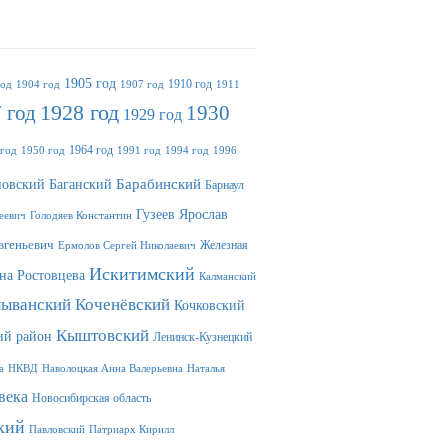
1905 год
1910 год
год
1904 год
1907 год
1911
 год
1928 год
1930
1929 год
1964 год
 год
1950 год
1991 год
1994 год
1996
Баганский
Барабинский
овский
Барнаул
Гузеев Ярослав
еевич
Голодяев Константин
вгеньевич
Железная
Ермолов Сергей Николаевич
Искитимский
на Ростовцева
Калманский
лыванский
Коченёвский
Кочковский
Кыштовский
ий район
Ленинск-Кузнецкий
а
НКВД
Наволоцкая Анна Валерьевна
Наталья
века
Новосибирская область
кий
Павловский
Патриарх Кирилл