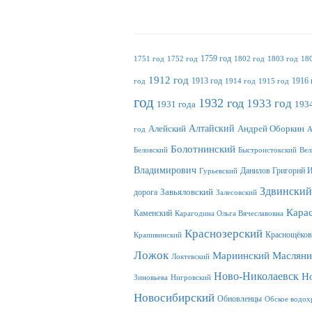
1759 год
1751 год
1752 год
1802 год
1803 год
18
1912 год
1913 год
1916 
год
1914 год
1915 год
год
1932 год
1933 год
1931 года
1934
Алтайский
Алейский
Андрей Оборкин
год
А
Болотнинский
Беловский
Быстроистокский
Вел
Владимирович
Данилов Григорий 
Гурьевский
Здвинский
дорога
Завьяловский
Залесовский
Кара
Каменский
Карагодина Ольга Вячеславовна
Краснозерский
Краснощёков
Крапивинский
Ложок
Масляни
Мариинский
Локтевский
Ново-Николаевск
Н
Зиновьева
Нигровский
Новосибирский
Обновленцы
Обское водох