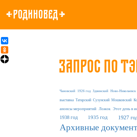
Запрос по тэ
Чановский
1926 год
Здвинский
Ново-Николаевск
выставка
Татарский
Сузунский
Мошковский
К
анонсы мероприятий
Ложок
Этот день в 
1935 год
1927 го
1938 год
Архивные докумен