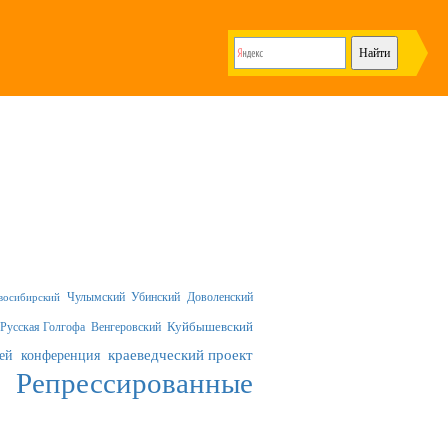
Чулымский
Убинский
Доволенский
восибирский
Русская Голгофа
Венгеровский
Куйбышевский
краеведческий проект
ей
конференция
Репрессированные