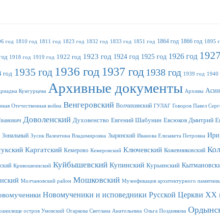
1864 год
1866 год
06 год
1810 год
1811 год
1823 год
1832 год
1833 год
1851 год
1895 
1927
1923 год
1926 год
1924 год
1925 год
год
1922 год
1918 год
1919 год
1936 год
1937 год
1935 год
1938 год
 год
1939 год
1940
Архивные документы
Асин
риадна Кунгурцева
Архивы
Венгеровский
Волчихинский
икая Отечественная война
ГУЛАГ
Говоров Павел Серг
Доволенский
Иванович
Духовенство
Евгений Шабунин
Евсюков Дмитрий Е
Ири
Зональный
Зырянский
Зусик Валентина Владимировна
Иванова Елизавета Петровна
Ко
сукский
Каргатский
Ключевский
Кемерово
Кожевниковский
Кемеровский
Куйбышевский
Купинский
Кытмановск
ский
Курьинский
Кривошеинский
Мошковский
нский
Молчановский район
Музеефикация архитектурного памятник
Новомученики и исповедники Русской Церкви XX 
овомученики
Ордынс
ранилище остров Умовский
Огаркова Светлана Анатольевна
Ольга Позднякова