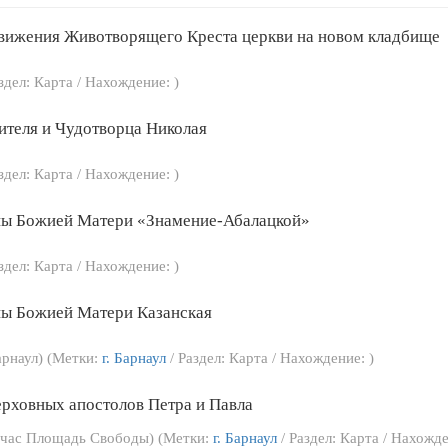
вижения Животворящего Креста церкви на новом кладбище
здел: Карта / Нахождение: )
ителя и Чудотворца Николая
здел: Карта / Нахождение: )
ны Божией Матери «Знамение-Абалацкой»
здел: Карта / Нахождение: )
ны Божией Матери Казанская
Барнаул) (Метки:
г. Барнаул
/ Раздел: Карта / Нахождение: )
ерховных апостолов Петра и Павла
йчас Площадь Свободы) (Метки:
г. Барнаул
/ Раздел: Карта / Нахожде