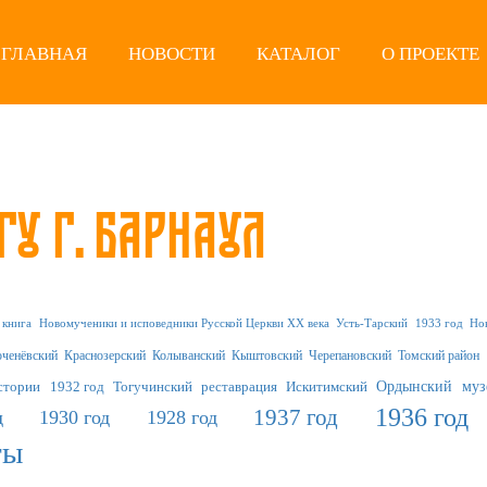
ГЛАВНАЯ
НОВОСТИ
КАТАЛОГ
О ПРОЕКТЕ
гу г. Барнаул
Новомученики и исповедники Русской Церкви XX века
Усть-Тарский
1933 год
Но
книга
оченёвский
Краснозерский
Колыванский
Кыштовский
Черепановский
Томский район
муз
1932 год
Тогучинский
реставрация
Искитимский
Ордынский
истории
1936 год
1937 год
д
1930 год
1928 год
ты