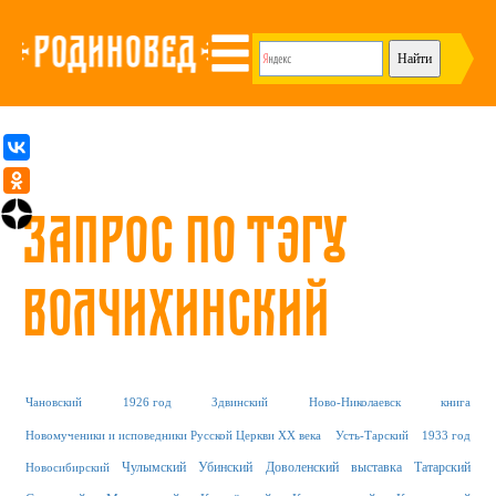
Запрос по тэгу
Волчихинский
Чановский
1926 год
Здвинский
Ново-Николаевск
книга
Новомученики и исповедники Русской Церкви XX века
Усть-Тарский
1933 год
Чулымский
Убинский
Доволенский
выставка
Татарский
Новосибирский