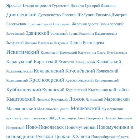
Ярослав Владимирович
Данилов Григорий Иванович
Гурьевский
Доволенский
Духовенство
Евгений Шабунин
Евсюков Дмитрий
Евгеньевич
Железная дорога
Завьяловский
Ермолов Сергей Николаевич
Здвинский
Зональный
Залесовский
Зусик Валентина Владимировна
Ирина Ростовцева
Зырянский
Иванова Елизавета Петровна
Искитимский
Каменский
Калманский
Карагодина Ольга Вячеславовна
Карасукский
Каргатский
Ключевский
Кемерово
Кемеровский
Колыванский
Коченёвский
Кочковский
Кожевниковский
Краснозерский
Краснощёковский
Крапивинский
Кривошеинский
Куйбышевский
Купинский
Кытмановский район
Курьинский
Ложок
Кыштовский
Мариинский
Ленинск-Кузнецкий
Локтевский
Мошковский
Маслянинский
Молчановский район
Музеефикация
архитектурного памятника
НКВД
Наволоцкая Анна Валерьевна
Наталья Зиновьева
Новомученики и
Ново-Николаевск
Новомученики
Нигровский
исповедники Русской Церкви XX века
Новосибирская область