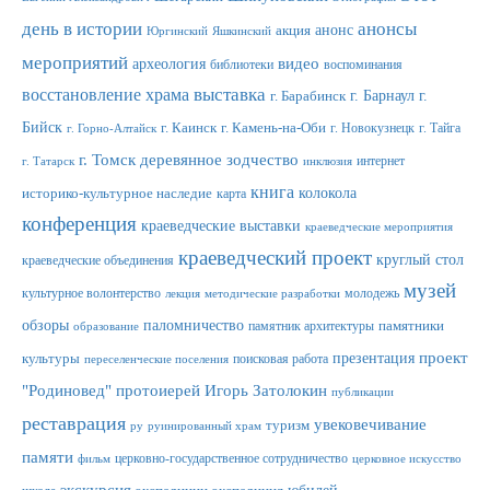
день в истории
анонсы
анонс
акция
Юргинский
Яшкинский
мероприятий
видео
археология
библиотеки
воспоминания
выставка
восстановление храма
г. Барнаул
г.
г. Барабинск
Бийск
г. Каинск
г. Камень-на-Оби
г. Новокузнецк
г. Тайга
г. Горно-Алтайск
г. Томск
деревянное зодчество
интернет
г. Татарск
инклюзия
книга
колокола
историко-культурное наследие
карта
конференция
краеведческие выставки
краеведческие мероприятия
краеведческий проект
круглый стол
краеведческие объединения
музей
культурное волонтерство
молодежь
лекция
методические разработки
обзоры
паломничество
памятник архитектуры
памятники
образование
проект
презентация
культуры
поисковая работа
переселенческие поселения
"Родиновед"
протоиерей Игорь Затолокин
публикации
реставрация
увековечивание
туризм
ру
руинированный храм
памяти
церковно-государственное сотрудничество
фильм
церковное искусство