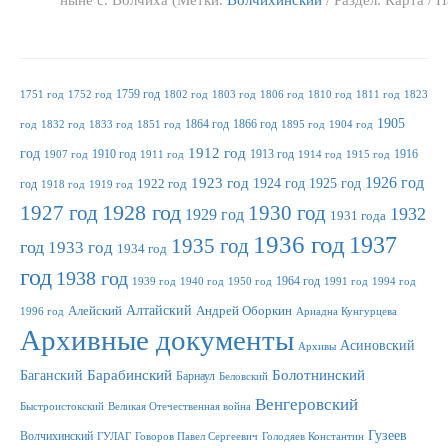
ныне с. Волчиха (Метки:
Волчихинский
/ Раздел: Карта / 
1759 год
1751 год
1752 год
1802 год
1803 год
1806 год
1810 год
1811 год
1823
1905
1864 год
1866 год
год
1832 год
1833 год
1851 год
1895 год
1904 год
1912 год
год
1910 год
1913 год
1916
1907 год
1911 год
1914 год
1915 год
1923 год
1926 год
1924 год
1925 год
год
1922 год
1918 год
1919 год
1927 год
1928 год
1930 год
1932
1929 год
1931 года
1936 год
1937
1935 год
год
1933 год
1934 год
год
1938 год
1964 год
1939 год
1940 год
1950 год
1991 год
1994 год
Алтайский
Алейский
Андрей Оборкин
1996 год
Ариадна Кунгурцева
Архивные документы
Асиновский
Архивы
Баганский
Барабинский
Болотнинский
Барнаул
Беловский
Венгеровский
Быстроистокский
Великая Отечественная война
Гузеев
Волчихинский
ГУЛАГ
Говоров Павел Сергеевич
Голодяев Константин