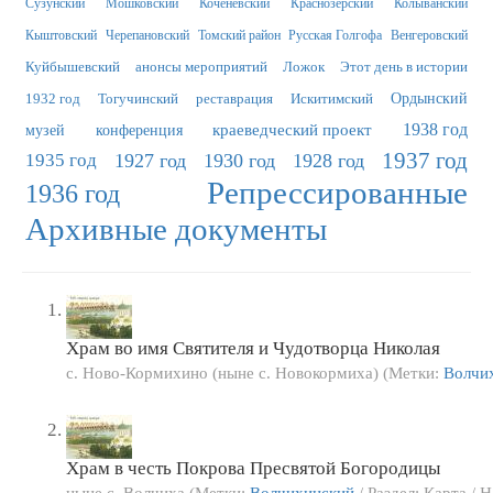
Сузунский
Мошковский
Коченёвский
Краснозерский
Колыванский
Кыштовский
Черепановский
Томский район
Русская Голгофа
Венгеровский
Куйбышевский
анонсы мероприятий
Ложок
Этот день в истории
1932 год
Тогучинский
реставрация
Искитимский
Ордынский
краеведческий проект
1938 год
музей
конференция
1937 год
1935 год
1927 год
1930 год
1928 год
Репрессированные
1936 год
Архивные документы
Храм во имя Святителя и Чудотворца Николая
с. Ново-Кормихино (ныне с. Новокормиха) (Метки:
Волчи
Храм в честь Покрова Пресвятой Богородицы