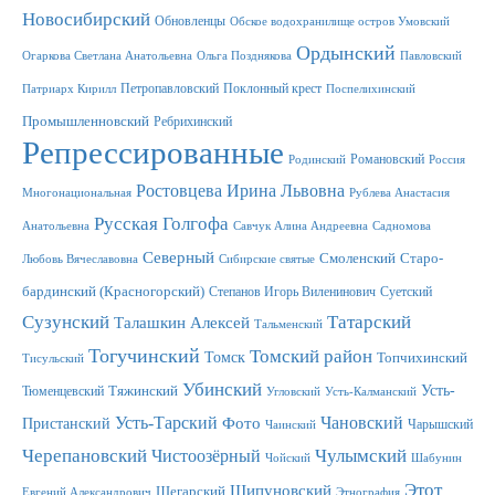
Новосибирский
Обновленцы
Обское водохранилище остров Умовский
Ордынский
Огаркова Светлана Анатольевна
Ольга Позднякова
Павловский
Петропавловский
Поклонный крест
Патриарх Кирилл
Поспелихинский
Промышленновский
Ребрихинский
Репрессированные
Романовский
Родинский
Россия
Ростовцева Ирина Львовна
Многонациональная
Рублева Анастасия
Русская Голгофа
Анатольевна
Савчук Алина Андреевна
Садномова
Северный
Смоленский
Старо-
Любовь Вячеславовна
Сибирские святые
бардинский (Красногорский)
Степанов Игорь Виленинович
Суетский
Сузунский
Татарский
Талашкин Алексей
Тальменский
Тогучинский
Томский район
Томск
Топчихинский
Тисульский
Убинский
Усть-
Тюменцевский
Тяжинский
Угловский
Усть-Калманский
Усть-Тарский
Фото
Чановский
Пристанский
Чарышский
Чаинский
Черепановский
Чулымский
Чистоозёрный
Чойский
Шабунин
Этот
Шипуновский
Шегарский
Евгений Александрович
Этнография