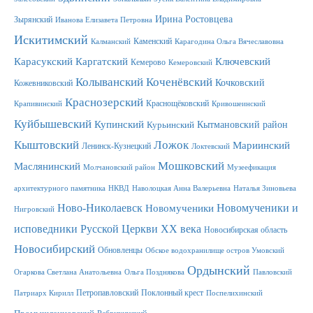
Ирина Ростовцева
Зырянский
Иванова Елизавета Петровна
Искитимский
Каменский
Калманский
Карагодина Ольга Вячеславовна
Карасукский
Каргатский
Ключевский
Кемерово
Кемеровский
Колыванский
Коченёвский
Кочковский
Кожевниковский
Краснозерский
Краснощёковский
Крапивинский
Кривошеинский
Куйбышевский
Купинский
Кытмановский район
Курьинский
Ложок
Кыштовский
Мариинский
Ленинск-Кузнецкий
Локтевский
Мошковский
Маслянинский
Молчановский район
Музеефикация
архитектурного памятника
НКВД
Наволоцкая Анна Валерьевна
Наталья Зиновьева
Новомученики и
Ново-Николаевск
Новомученики
Нигровский
исповедники Русской Церкви XX века
Новосибирская область
Новосибирский
Обновленцы
Обское водохранилище остров Умовский
Ордынский
Огаркова Светлана Анатольевна
Ольга Позднякова
Павловский
Петропавловский
Поклонный крест
Патриарх Кирилл
Поспелихинский