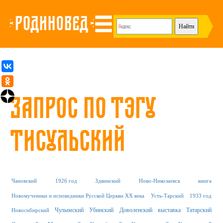
Запрос по тэгу
Тисульский
Чановский
1926 год
Здвинский
Ново-Николаевск
книга
Новомученики и исповедники Русской Церкви XX века
Усть-Тарский
1933 год
Чулымский
Убинский
Доволенский
выставка
Татарский
Новосибирский