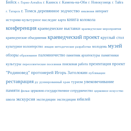
Бийск
г. Каинск
г. Камень-на-Оби
г. Новокузнецк
г. Тайга
г. Горно-Алтайск
г. Томск
деревянное зодчество
интернет
г. Татарск
инклюзия
книга
колокола
историко-культурное наследие
карта
конференция
краеведческие выставки
краеведческие мероприятия
краеведческий проект
круглый стол
краеведческие объединения
музей
культурное волонтерство
молодежь
лекция
методические разработки
обзоры
паломничество
памятник архитектуры
памятники
образование
проект
презентация
культуры
поисковая работа
переселенческие поселения
"Родиновед"
протоиерей Игорь Затолокин
публикации
реставрация
увековечивание
туризм
ру
руинированный храм
памяти
церковно-государственное сотрудничество
фильм
церковное искусство
экскурсия
юбилей
школа
экспедиции
экспедиция