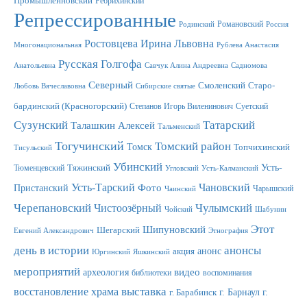
Промышленновский
Ребрихинский
Репрессированные
Романовский
Родинский
Россия
Ростовцева Ирина Львовна
Многонациональная
Рублева Анастасия
Русская Голгофа
Анатольевна
Савчук Алина Андреевна
Садномова
Северный
Смоленский
Старо-
Любовь Вячеславовна
Сибирские святые
бардинский (Красногорский)
Степанов Игорь Виленинович
Суетский
Сузунский
Татарский
Талашкин Алексей
Тальменский
Тогучинский
Томский район
Томск
Топчихинский
Тисульский
Убинский
Усть-
Тюменцевский
Тяжинский
Угловский
Усть-Калманский
Усть-Тарский
Фото
Чановский
Пристанский
Чарышский
Чаинский
Черепановский
Чулымский
Чистоозёрный
Чойский
Шабунин
Этот
Шипуновский
Шегарский
Евгений Александрович
Этнография
день в истории
анонсы
анонс
акция
Юргинский
Яшкинский
мероприятий
видео
археология
библиотеки
воспоминания
выставка
восстановление храма
г. Барнаул
г.
г. Барабинск