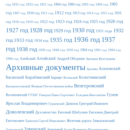
1905
1864 год
1866 год
год
1832 год
1833 год
1851 год
1895 год
1904 год
1912 год
год
1910 год
1913 год
1916
1907 год
1911 год
1914 год
1915 год
1923 год
1926 год
1924 год
1925 год
год
1922 год
1918 год
1919 год
1927 год
1928 год
1930 год
1932
1929 год
1931 года
1936 год
1937
1935 год
год
1933 год
1934 год
год
1938 год
1964 год
1939 год
1940 год
1950 год
1991 год
1994 год
Алтайский
Алейский
Андрей Оборкин
1996 год
Ариадна Кунгурцева
Архивные документы
Асиновский
Архивы
Баганский
Барабинский
Болотнинский
Барнаул
Беловский
Венгеровский
Быстроистокский
Великая Отечественная война
Гузеев
Волчихинский
ГУЛАГ
Говоров Павел Сергеевич
Голодяев Константин
Ярослав Владимирович
Данилов Григорий Иванович
Гурьевский
Доволенский
Духовенство
Евгений Шабунин
Евсюков Дмитрий
Евгеньевич
Железная дорога
Завьяловский
Ермолов Сергей Николаевич
Здвинский
Зональный
Залесовский
Зусик Валентина Владимировна