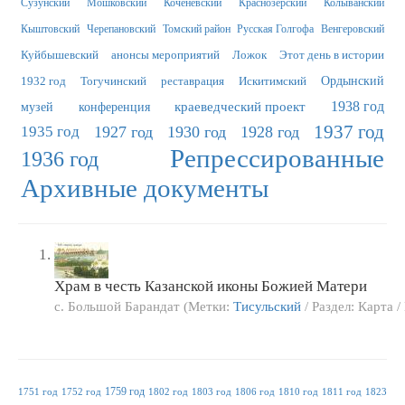
Сузунский
Мошковский
Коченёвский
Краснозерский
Колыванский
Кыштовский
Черепановский
Томский район
Русская Голгофа
Венгеровский
Куйбышевский
анонсы мероприятий
Ложок
Этот день в истории
1932 год
Тогучинский
реставрация
Искитимский
Ордынский
краеведческий проект
1938 год
музей
конференция
1937 год
1935 год
1927 год
1930 год
1928 год
Репрессированные
1936 год
Архивные документы
Храм в честь Казанской иконы Божией Матери
с. Большой Барандат (Метки:
Тисульский
/ Раздел: Карта /
1759 год
1751 год
1752 год
1802 год
1803 год
1806 год
1810 год
1811 год
1823