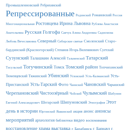
Промышленновский
Ребрихинский
Репрессированные
Романовский
Родинский
Россия
Ростовцева Ирина Львовна
Многонациональная
Рублева Анастасия
Русская Голгофа
Анатольевна
Савчук Алина Андреевна
Садномова
Северный
Смоленский
Старо-
Любовь Вячеславовна
Сибирские святые
бардинский (Красногорский)
Степанов Игорь Виленинович
Суетский
Сузунский
Татарский
Талашкин Алексей
Тальменский
Тогучинский
Томский район
Томск
Топчихинский
Тисульский
Убинский
Усть-
Тюменцевский
Тяжинский
Угловский
Усть-Калманский
Усть-Тарский
Фото
Чановский
Пристанский
Чарышский
Чаинский
Черепановский
Чулымский
Чистоозёрный
Чойский
Шабунин
Этот
Шипуновский
Шегарский
Евгений Александрович
Этнография
день в истории
анонсы
анонс
акция
Юргинский
Яшкинский
мероприятий
видео
археология
библиотеки
воспоминания
выставка
восстановление храма
г. Барнаул
г.
г. Барабинск