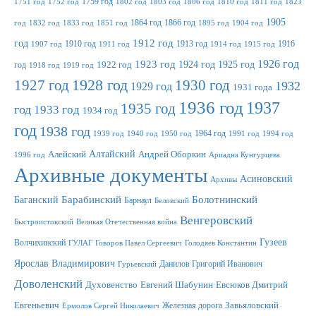
1759 год
1751 год
1752 год
1802 год
1803 год
1806 год
1810 год
1811 год
1823
1905
1864 год
1866 год
год
1832 год
1833 год
1851 год
1895 год
1904 год
1912 год
год
1910 год
1913 год
1916
1907 год
1911 год
1914 год
1915 год
1923 год
1926 год
1924 год
1925 год
год
1922 год
1918 год
1919 год
1927 год
1928 год
1930 год
1932
1929 год
1931 года
1936 год
1937
1935 год
год
1933 год
1934 год
год
1938 год
1964 год
1939 год
1940 год
1950 год
1991 год
1994 год
Алтайский
Алейский
Андрей Оборкин
1996 год
Ариадна Кунгурцева
Архивные документы
Асиновский
Архивы
Баганский
Барабинский
Болотнинский
Барнаул
Беловский
Венгеровский
Быстроистокский
Великая Отечественная война
Гузеев
Волчихинский
ГУЛАГ
Говоров Павел Сергеевич
Голодяев Константин
Ярослав Владимирович
Данилов Григорий Иванович
Гурьевский
Доволенский
Духовенство
Евгений Шабунин
Евсюков Дмитрий
Евгеньевич
Железная дорога
Завьяловский
Ермолов Сергей Николаевич