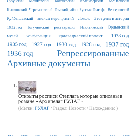
Сузунский
Мошковский
Коченёвский
Краснозерский
Колыванский
Кыштовский
Черепановский
Томский район
Русская Голгофа
Венгеровский
Куйбышевский
анонсы мероприятий
Ложок
Этот день в истории
1932 год
Тогучинский
реставрация
Искитимский
Ордынский
краеведческий проект
1938 год
музей
конференция
1937 год
1935 год
1927 год
1930 год
1928 год
Репрессированные
1936 год
Архивные документы
Открыты росписи Степлага которые описаны в
романе «Архипелаг ГУЛАГ»
(Метки:
ГУЛАГ
/ Раздел: Новости / Нахождение: )