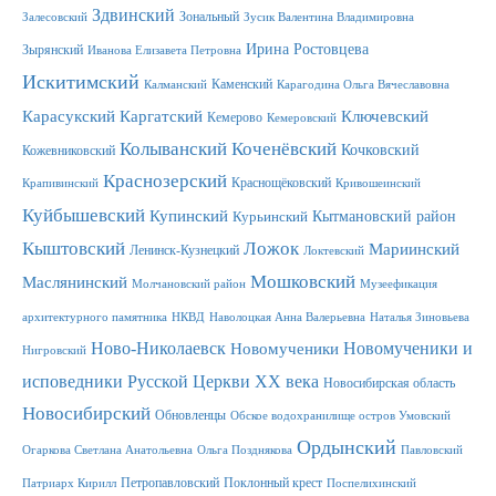
Здвинский
Зональный
Залесовский
Зусик Валентина Владимировна
Ирина Ростовцева
Зырянский
Иванова Елизавета Петровна
Искитимский
Каменский
Калманский
Карагодина Ольга Вячеславовна
Карасукский
Каргатский
Ключевский
Кемерово
Кемеровский
Колыванский
Коченёвский
Кочковский
Кожевниковский
Краснозерский
Краснощёковский
Крапивинский
Кривошеинский
Куйбышевский
Купинский
Кытмановский район
Курьинский
Ложок
Кыштовский
Мариинский
Ленинск-Кузнецкий
Локтевский
Мошковский
Маслянинский
Молчановский район
Музеефикация
архитектурного памятника
НКВД
Наволоцкая Анна Валерьевна
Наталья Зиновьева
Новомученики и
Ново-Николаевск
Новомученики
Нигровский
исповедники Русской Церкви XX века
Новосибирская область
Новосибирский
Обновленцы
Обское водохранилище остров Умовский
Ордынский
Огаркова Светлана Анатольевна
Ольга Позднякова
Павловский
Петропавловский
Поклонный крест
Патриарх Кирилл
Поспелихинский