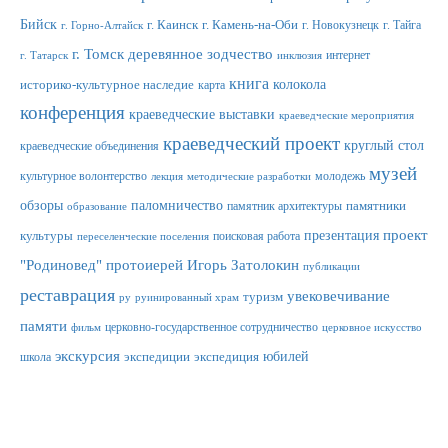
Бийск
г. Каинск
г. Камень-на-Оби
г. Новокузнецк
г. Тайга
г. Горно-Алтайск
г. Томск
деревянное зодчество
интернет
г. Татарск
инклюзия
книга
колокола
историко-культурное наследие
карта
конференция
краеведческие выставки
краеведческие мероприятия
краеведческий проект
круглый стол
краеведческие объединения
музей
культурное волонтерство
молодежь
лекция
методические разработки
обзоры
паломничество
памятник архитектуры
памятники
образование
проект
презентация
культуры
поисковая работа
переселенческие поселения
"Родиновед"
протоиерей Игорь Затолокин
публикации
реставрация
увековечивание
туризм
ру
руинированный храм
памяти
церковно-государственное сотрудничество
фильм
церковное искусство
экскурсия
юбилей
школа
экспедиции
экспедиция