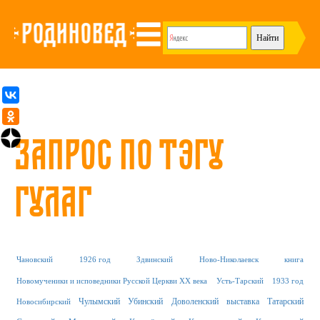
Запрос по тэгу
ГУЛАГ
Чановский
1926 год
Здвинский
Ново-Николаевск
книга
Новомученики и исповедники Русской Церкви XX века
Усть-Тарский
1933 год
Чулымский
Убинский
Доволенский
выставка
Татарский
Новосибирский