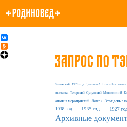
Запрос по т
Чановский
1926 год
Здвинский
Ново-Николаевск
выставка
Татарский
Сузунский
Мошковский
К
анонсы мероприятий
Ложок
Этот день в 
1935 год
1927 го
1938 год
Архивные докумен