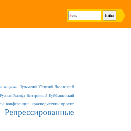
Чулымский
Убинский
Доволенский
восибирский
Русская Голгофа
Венгеровский
Куйбышевский
краеведческий проект
ей
конференция
Репрессированные