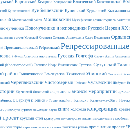
Ко
сукский
Каргатский
Ключевский
Кемерово
Кожевниковский
Кемеровский
Куйбышевский
Купинский
Кытмановск
ский
Курьинский
Кривошеинский
Мошковский
нский
Молчановский район
Музеефикация архитектурного памятник
Новомученики и исповедники Русской Церкви XX 
овомученики
Ордынс
ранилище остров Умовский
Огаркова Светлана Анатольевна
Ольга Позднякова
Репрессированные
Промышленновский
Ребрихинский
ий
Русская Голгофа
вовна
Рублева Анастасия Анатольевна
Савчук Алина Андреевна
Сузунский
Талаш
ий (Красногорский)
Степанов Игорь Виленинович
Суетский
ий район
Убинский
Топчихинский
Тюменцевский
Тяжинский
Угловский
Усть
Черепановский
Чулымский
Чистоозёрный
ышский
Чойский
Шабунин Ев
истории
анонсы мероприятий
анонс
археол
акция
Юргинский
Яшкинский
г. Барнаул
г. Бийск
рабинск
г. Каинск
г. Камень-на-Оби
г. Новок
г. Горно-Алтайск
конференция
книга
колокола
краев
сторико-культурное наследие
карта
й проект
круглый стол
культурное волонтерство
лекция
методические разработки
проект "
презентация
ики культуры
поисковая работа
переселенческие поселения