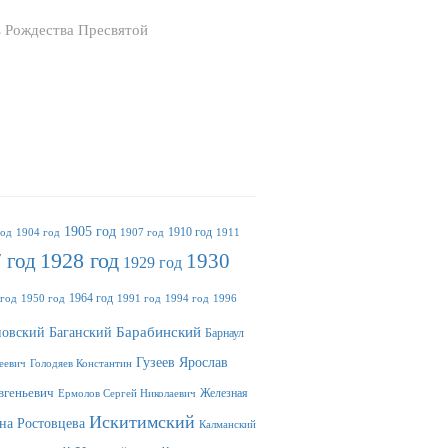
ь Рождества Пресвятой
1905 год
1910 год
год
1904 год
1907 год
1911
 год
1928 год
1930
1929 год
1964 год
 год
1950 год
1991 год
1994 год
1996
Баганский
Барабинский
овский
Барнаул
Гузеев Ярослав
еевич
Голодяев Константин
вгеньевич
Железная
Ермолов Сергей Николаевич
Искитимский
на Ростовцева
Калманский