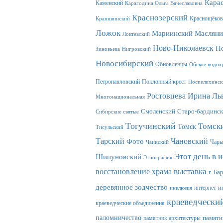
Кара
Каменский
Карагодина Ольга Вячеславовна
Краснозерский
Краснощёков
Крапивинский
Ложок
Масляни
Мариинский
Локтевский
Ново-Николаевск
Н
Зиновьева
Нигровский
Новосибирский
Обновленцы
Обское водох
Петропавловский
Поклонный крест
Поспелихинск
Ростовцева Ирина Ль
Многонациональная
Смоленский
Старо-бардинск
Сибирские святые
Тогучинский
Томск
Томск
Тисульский
Тарский
Фото
Чановский
Чар
Чаинский
Этот день в 
Шипуновский
Этнография
выставка
восстановление храма
г. Ба
деревянное зодчество
интернет
и
инклюзия
краеведчески
краеведческие объединения
паломничество
памятник архитектуры
памятн