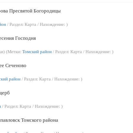
рова Пресвятой Богородицы
йон
/ Раздел: Карта / Нахождение: )
есения Господня
ки) (Метки:
Томский район
/ Раздел: Карта / Нахождение: )
ее Сеченово
ский район
/ Раздел: Карта / Нахождение: )
щерб
н
/ Раздел: Карта / Нахождение: )
опавловск Томского района