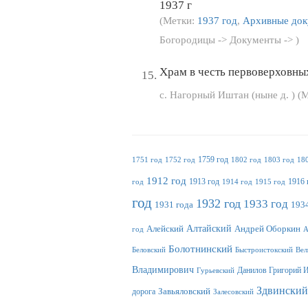
1937 г
(Метки:
1937 год
,
Архивные до
Богородицы -> Документы -> )
Храм в честь первоверховны
с. Нагорный Иштан (ныне д. ) (
1759 год
1751 год
1752 год
1802 год
1803 год
18
1912 год
1913 год
1916 
год
1914 год
1915 год
год
1932 год
1933 год
1931 года
1934
Алтайский
Алейский
Андрей Оборкин
год
А
Болотнинский
Беловский
Быстроистокский
Вел
Владимирович
Данилов Григорий 
Гурьевский
Здвинский
дорога
Завьяловский
Залесовский