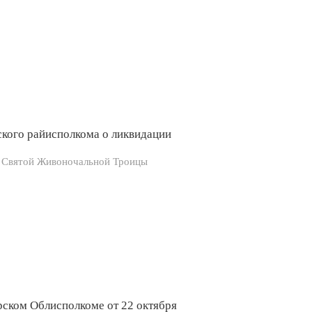
ского райисполкома о ликвидации
мя Святой Живоночальной Троицы
рском Облисполкоме от 22 октября