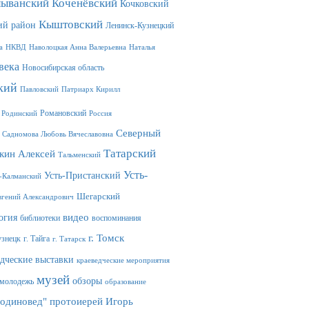
лыванский
Коченёвский
Кочковский
Кыштовский
ий район
Ленинск-Кузнецкий
а
НКВД
Наволоцкая Анна Валерьевна
Наталья
века
Новосибирская область
кий
Павловский
Патриарх Кирилл
Романовский
Родинский
Россия
Северный
Садномова Любовь Вячеславовна
Татарский
кин Алексей
Тальменский
Усть-
Усть-Пристанский
-Калманский
Шегарский
гений Александрович
видео
огия
библиотеки
воспоминания
г. Томск
узнецк
г. Тайга
г. Татарск
едческие выставки
краеведческие мероприятия
музей
обзоры
молодежь
образование
Родиновед"
протоиерей Игорь