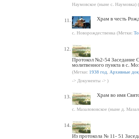
Наумовское (ныне с. Наумовка)
Храм в честь Рож
с. Новорождественка (Метки:
То
Протокол №2-54 Заседание О
молитвенного пункта в с. Мо
(Метки:
1938 год
,
Архивные до
-> Документы -> )
Храм во имя Свя
с. Мазалововское (ныне д. Маза
Из протокола № 11- 51 Засе