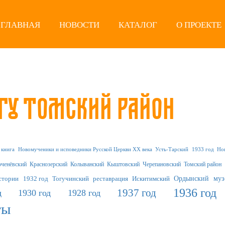
ГЛАВНАЯ
НОВОСТИ
КАТАЛОГ
О ПРОЕКТЕ
эгу Томский район
Новомученики и исповедники Русской Церкви XX века
Усть-Тарский
1933 год
Но
книга
оченёвский
Краснозерский
Колыванский
Кыштовский
Черепановский
Томский район
муз
1932 год
Тогучинский
реставрация
Искитимский
Ордынский
истории
1936 год
1937 год
д
1930 год
1928 год
ты