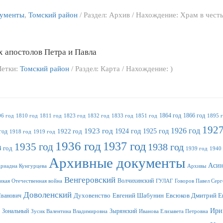
кументы
,
Томский район
/ Раздел: Архив / Нахождение: Храм в чест
х апостолов Петра и Павла
Метки:
Томский район
/ Раздел: Карта / Нахождение: )
1864 год
1866 год
06 год
1810 год
1811 год
1823 год
1832 год
1833 год
1851 год
1895 
1927
1923 год
1926 год
1924 год
1925 год
год
1922 год
1918 год
1919 год
1936 год
1937 год
1935 год
1938 год
 год
1939 год
1940
Архивные документы
Асин
риадна Кунгурцева
Архивы
Венгеровский
Волчихинский
икая Отечественная война
ГУЛАГ
Говоров Павел Серг
Доволенский
Иванович
Духовенство
Евгений Шабунин
Евсюков Дмитрий Е
Ири
Зональный
Зырянский
Зусик Валентина Владимировна
Иванова Елизавета Петровна