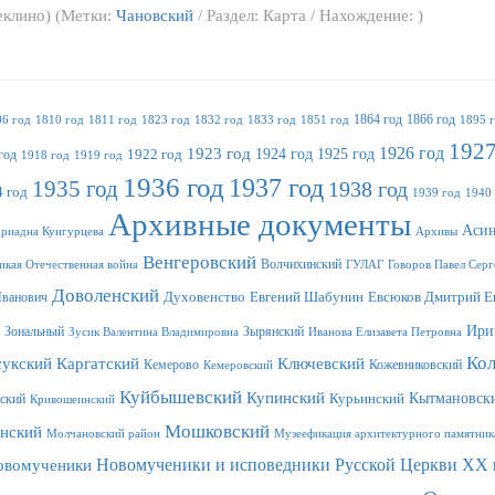
еклино) (Метки:
Чановский
/ Раздел: Карта / Нахождение: )
1864 год
1866 год
06 год
1810 год
1811 год
1823 год
1832 год
1833 год
1851 год
1895 
1927
1923 год
1926 год
1924 год
1925 год
год
1922 год
1918 год
1919 год
1936 год
1937 год
1935 год
1938 год
 год
1939 год
1940
Архивные документы
Асин
риадна Кунгурцева
Архивы
Венгеровский
Волчихинский
икая Отечественная война
ГУЛАГ
Говоров Павел Серг
Доволенский
Иванович
Духовенство
Евгений Шабунин
Евсюков Дмитрий Е
Ири
Зональный
Зырянский
Зусик Валентина Владимировна
Иванова Елизавета Петровна
Ко
сукский
Каргатский
Ключевский
Кемерово
Кожевниковский
Кемеровский
Куйбышевский
Купинский
Кытмановск
ский
Курьинский
Кривошеинский
Мошковский
нский
Молчановский район
Музеефикация архитектурного памятник
Новомученики и исповедники Русской Церкви XX 
овомученики