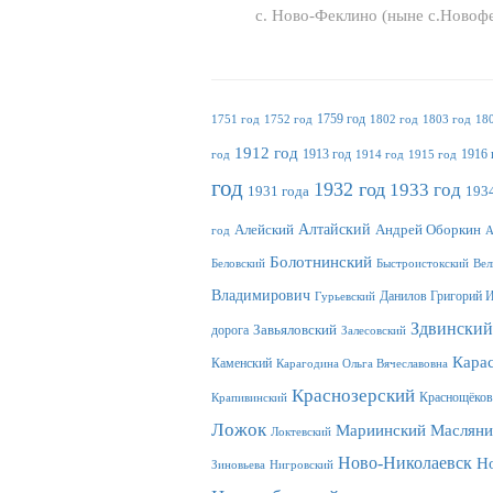
с. Ново-Феклино (ныне с.Новоф
1759 год
1751 год
1752 год
1802 год
1803 год
18
1912 год
1913 год
1916 
год
1914 год
1915 год
год
1932 год
1933 год
1931 года
1934
Алтайский
Алейский
Андрей Оборкин
год
А
Болотнинский
Беловский
Быстроистокский
Вел
Владимирович
Данилов Григорий 
Гурьевский
Здвинский
дорога
Завьяловский
Залесовский
Кара
Каменский
Карагодина Ольга Вячеславовна
Краснозерский
Краснощёков
Крапивинский
Ложок
Масляни
Мариинский
Локтевский
Ново-Николаевск
Н
Зиновьева
Нигровский