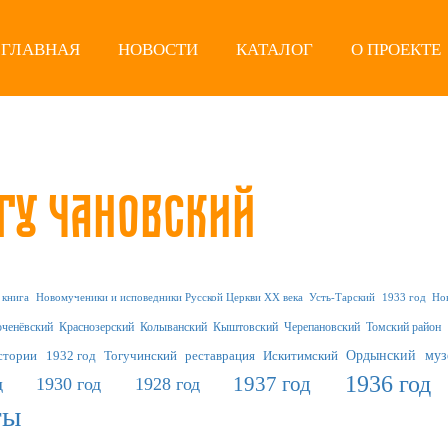
ГЛАВНАЯ
НОВОСТИ
КАТАЛОГ
О ПРОЕКТЕ
гу Чановский
Новомученики и исповедники Русской Церкви XX века
Усть-Тарский
1933 год
Но
книга
оченёвский
Краснозерский
Колыванский
Кыштовский
Черепановский
Томский район
муз
1932 год
Тогучинский
реставрация
Искитимский
Ордынский
истории
1936 год
1937 год
д
1930 год
1928 год
ты