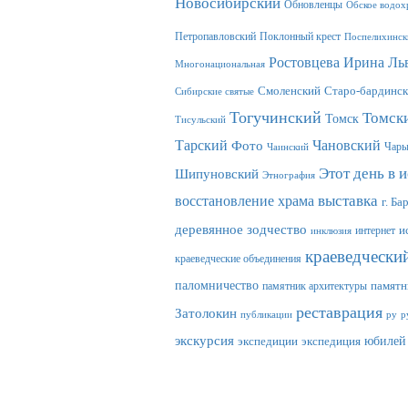
Новосибирский
Обновленцы
Обское водох
Петропавловский
Поклонный крест
Поспелихинск
Ростовцева Ирина Ль
Многонациональная
Смоленский
Старо-бардинск
Сибирские святые
Тогучинский
Томск
Томск
Тисульский
Тарский
Фото
Чановский
Чар
Чаинский
Этот день в 
Шипуновский
Этнография
выставка
восстановление храма
г. Ба
деревянное зодчество
интернет
и
инклюзия
краеведчески
краеведческие объединения
паломничество
памятник архитектуры
памятн
реставрация
Затолокин
публикации
ру
р
экскурсия
юбилей
экспедиции
экспедиция