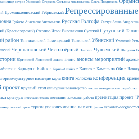
Ордынс
ранилище остров Умовский
Огаркова Светлана Анатольевна
Ольга Позднякова
Репрессированные
Промышленновский
Ребрихинский
ий
Русская Голгофа
вовна
Рублева Анастасия Анатольевна
Савчук Алина Андреевна
Сузунский
Талаш
ий (Красногорский)
Степанов Игорь Виленинович
Суетский
ий район
Убинский
Топчихинский
Тюменцевский
Тяжинский
Угловский
Усть
Черепановский
Чулымский
Чистоозёрный
ышский
Чойский
Шабунин Ев
истории
анонсы мероприятий
анонс
археол
акция
Юргинский
Яшкинский
г. Барнаул
г. Бийск
рабинск
г. Каинск
г. Камень-на-Оби
г. Новок
г. Горно-Алтайск
конференция
книга
колокола
краев
сторико-культурное наследие
карта
й проект
круглый стол
культурное волонтерство
лекция
методические разработки
проект "
презентация
ики культуры
поисковая работа
переселенческие поселения
увековечивание памяти
туризм
церковно-государстве
уинированный храм
фильм