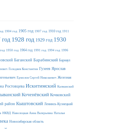
1905 год
1910 год
год
1904 год
1907 год
1911
 год
1928 год
1930
1929 год
1964 год
 год
1950 год
1991 год
1994 год
1996
Баганский
Барабинский
овский
Барнаул
Гузеев Ярослав
еевич
Голодяев Константин
вгеньевич
Железная
Ермолов Сергей Николаевич
Искитимский
на Ростовцева
Калманский
лыванский
Коченёвский
Кочковский
Кыштовский
ий район
Ленинск-Кузнецкий
а
НКВД
Наволоцкая Анна Валерьевна
Наталья
века
Новосибирская область