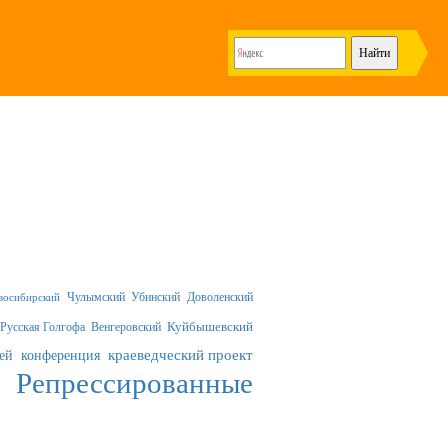
Чулымский
Убинский
Доволенский
восибирский
Русская Голгофа
Венгеровский
Куйбышевский
краеведческий проект
ей
конференция
Репрессированные