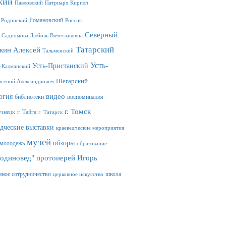
кий
Павловский
Патриарх Кирилл
Романовский
Родинский
Россия
Северный
Садномова Любовь Вячеславовна
Татарский
кин Алексей
Тальменский
Усть-
Усть-Пристанский
-Калманский
Шегарский
гений Александрович
видео
огия
библиотеки
воспоминания
г. Томск
узнецк
г. Тайга
г. Татарск
едческие выставки
краеведческие мероприятия
музей
обзоры
молодежь
образование
Родиновед"
протоиерей Игорь
нное сотрудничество
школа
церковное искусство