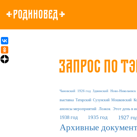
Запрос по тэ
Чановский
1926 год
Здвинский
Ново-Николаевск
выставка
Татарский
Сузунский
Мошковский
К
анонсы мероприятий
Ложок
Этот день в 
1935 год
1927 го
1938 год
Архивные докумен