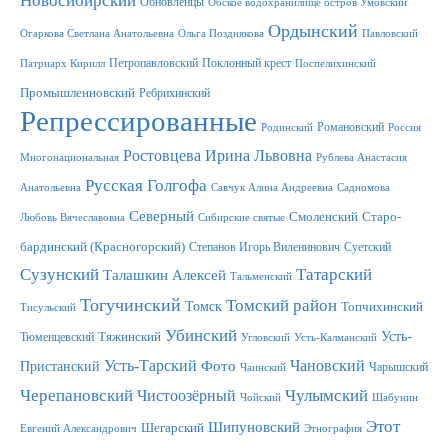
Новосибирский
Обновленцы
Обское водохранилище остров Умовский
Ордынский
Огаркова Светлана Анатольевна
Ольга Позднякова
Павловский
Петропавловский
Поклонный крест
Патриарх Кирилл
Поспелихинский
Промышленновский
Ребрихинский
Репрессированные
Романовский
Родинский
Россия
Ростовцева Ирина Львовна
Многонациональная
Рублева Анастасия
Русская Голгофа
Анатольевна
Савчук Алина Андреевна
Садномова
Северный
Смоленский
Старо-
Любовь Вячеславовна
Сибирские святые
бардинский (Красногорский)
Степанов Игорь Виленинович
Суетский
Сузунский
Татарский
Талашкин Алексей
Тальменский
Тогучинский
Томский район
Томск
Топчихинский
Тисульский
Убинский
Усть-
Тюменцевский
Тяжинский
Угловский
Усть-Калманский
Усть-Тарский
Фото
Чановский
Пристанский
Чарышский
Чаинский
Черепановский
Чулымский
Чистоозёрный
Чойский
Шабунин
Этот
Шипуновский
Шегарский
Евгений Александрович
Этнография