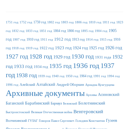
1759 год
1751 год
1752 год
1802 год
1803 год
1806 год
1810 год
1811 год
1823
1905
1864 год
1866 год
год
1832 год
1833 год
1851 год
1895 год
1904 год
1912 год
год
1910 год
1913 год
1916
1907 год
1911 год
1914 год
1915 год
1923 год
1926 год
1924 год
1925 год
год
1922 год
1918 год
1919 год
1927 год
1928 год
1930 год
1932
1929 год
1931 года
1936 год
1937
1935 год
год
1933 год
1934 год
год
1938 год
1964 год
1939 год
1940 год
1950 год
1991 год
1994 год
Алтайский
Алейский
Андрей Оборкин
1996 год
Ариадна Кунгурцева
Архивные документы
Асиновский
Архивы
Баганский
Барабинский
Болотнинский
Барнаул
Беловский
Венгеровский
Быстроистокский
Великая Отечественная война
Гузеев
Волчихинский
ГУЛАГ
Говоров Павел Сергеевич
Голодяев Константин