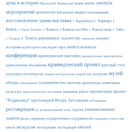
день в истории
анонсы
анонс
акция
Юргинский
Яшкинский
мероприятий
видео
археология
библиотеки
воспоминания
выставка
восстановление храма
г. Барнаул
г.
г. Барабинск
Бийск
г. Каинск
г. Камень-на-Оби
г. Новокузнецк
г. Тайга
г. Горно-Алтайск
г. Томск
деревянное зодчество
интернет
г. Татарск
инклюзия
книга
колокола
историко-культурное наследие
карта
конференция
краеведческие выставки
краеведческие мероприятия
краеведческий проект
круглый стол
краеведческие объединения
музей
культурное волонтерство
молодежь
лекция
методические разработки
обзоры
паломничество
памятник архитектуры
памятники
образование
проект
презентация
культуры
поисковая работа
переселенческие поселения
"Родиновед"
протоиерей Игорь Затолокин
публикации
реставрация
увековечивание
туризм
ру
руинированный храм
памяти
церковно-государственное сотрудничество
фильм
церковное искусство
экскурсия
юбилей
школа
экспедиции
экспедиция