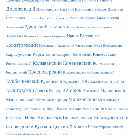
Ярослав Владимирович
Данилов Григорий Иванович
Гурьевский
Доволенский
Духовенство
Евгений Шабунин
Евсюков Дмитрий
Евгеньевич
Железная дорога
Завьяловский
Ермолов Сергей Николаевич
Здвинский
Зональный
Залесовский
Зусик Валентина Владимировна
Ирина Ростовцева
Зырянский
Иванова Елизавета Петровна
Искитимский
Каменский
Калманский
Карагодина Ольга Вячеславовна
Карасукский
Каргатский
Ключевский
Кемерово
Кемеровский
Колыванский
Коченёвский
Кочковский
Кожевниковский
Краснозерский
Краснощёковский
Крапивинский
Кривошеинский
Куйбышевский
Купинский
Кытмановский район
Курьинский
Ложок
Кыштовский
Мариинский
Ленинск-Кузнецкий
Локтевский
Мошковский
Маслянинский
Молчановский район
Музеефикация
архитектурного памятника
НКВД
Наволоцкая Анна Валерьевна
Наталья Зиновьева
Новомученики и
Ново-Николаевск
Новомученики
Нигровский
исповедники Русской Церкви XX века
Новосибирская область