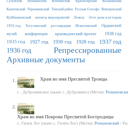
Сузунский
Мошковский
Коченёвский
Краснозерский
Колыванский
Кыштовский
Черепановский
Томский район
Русская Голгофа
Венгеровский
Куйбышевский
анонсы мероприятий
Ложок
Этот день в истории
1932 год
Тогучинский
реставрация
Искитимский
Ордынский
краеведческий проект
1938 год
музей
конференция
1937 год
1935 год
1927 год
1930 год
1928 год
Репрессированные
1936 год
Архивные документы
Храм во имя Пресвятой Троицы
с . Дубровинское (ныне с. Дубровино) (Метки:
Романовск
Храм во имя Покрова Пресвятой Богородицы
с. Гилев Лог (ныне с. Гилёв-Лог) (Метки:
Романовский
/ Ра