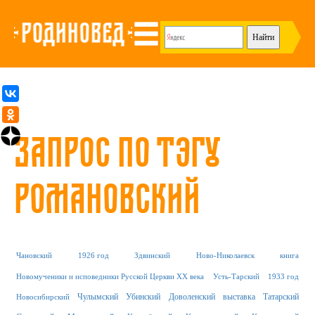
Запрос по тэгу
Романовский
Чановский
1926 год
Здвинский
Ново-Николаевск
книга
Новомученики и исповедники Русской Церкви XX века
Усть-Тарский
1933 год
Чулымский
Убинский
Доволенский
выставка
Татарский
Новосибирский