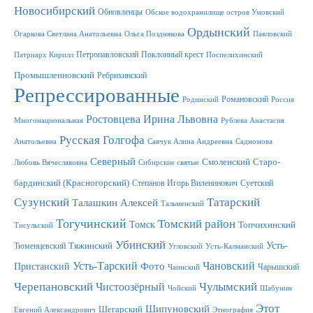
Новосибирский
Обновленцы
Обское водохранилище остров Умовский
Ордынский
Огаркова Светлана Анатольевна
Ольга Позднякова
Павловский
Петропавловский
Поклонный крест
Патриарх Кирилл
Поспелихинский
Промышленновский
Ребрихинский
Репрессированные
Романовский
Родинский
Россия
Ростовцева Ирина Львовна
Многонациональная
Рублева Анастасия
Русская Голгофа
Анатольевна
Савчук Алина Андреевна
Садномова
Северный
Смоленский
Старо-
Любовь Вячеславовна
Сибирские святые
бардинский (Красногорский)
Степанов Игорь Виленинович
Суетский
Сузунский
Татарский
Талашкин Алексей
Тальменский
Тогучинский
Томский район
Томск
Топчихинский
Тисульский
Убинский
Усть-
Тюменцевский
Тяжинский
Угловский
Усть-Калманский
Усть-Тарский
Фото
Чановский
Пристанский
Чарышский
Чаинский
Черепановский
Чулымский
Чистоозёрный
Чойский
Шабунин
Этот
Шипуновский
Шегарский
Евгений Александрович
Этнография