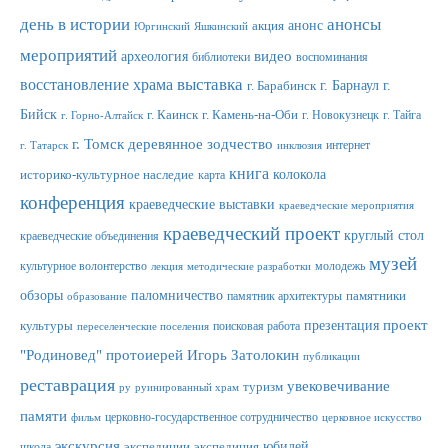
день в истории
анонсы
анонс
акция
Юргинский
Яшкинский
мероприятий
видео
археология
библиотеки
воспоминания
выставка
восстановление храма
г. Барнаул
г.
г. Барабинск
Бийск
г. Каинск
г. Камень-на-Оби
г. Новокузнецк
г. Тайга
г. Горно-Алтайск
г. Томск
деревянное зодчество
интернет
г. Татарск
инклюзия
книга
колокола
историко-культурное наследие
карта
конференция
краеведческие выставки
краеведческие мероприятия
краеведческий проект
круглый стол
краеведческие объединения
музей
культурное волонтерство
молодежь
лекция
методические разработки
обзоры
паломничество
памятник архитектуры
памятники
образование
проект
презентация
культуры
поисковая работа
переселенческие поселения
"Родиновед"
протоиерей Игорь Затолокин
публикации
реставрация
увековечивание
туризм
ру
руинированный храм
памяти
церковно-государственное сотрудничество
фильм
церковное искусство
экскурсия
юбилей
школа
экспедиции
экспедиция