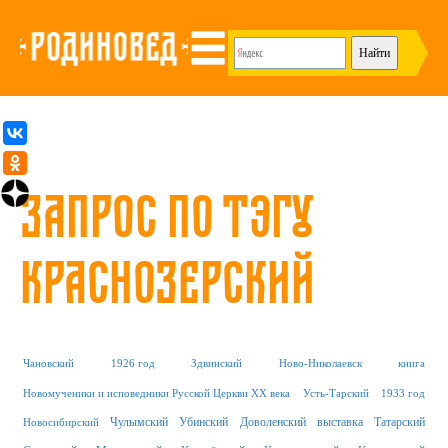
Запрос по тэгу
Краснозерский
Чановский
1926 год
Здвинский
Ново-Николаевск
книга
Новомученики и исповедники Русской Церкви XX века
Усть-Тарский
1933 год
Чулымский
Убинский
Доволенский
выставка
Татарский
Новосибирский