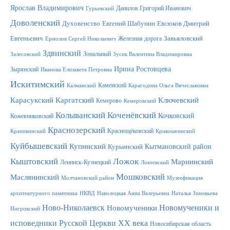
Ярослав Владимирович
Данилов Григорий Иванович
Гурьевский
Доволенский
Духовенство
Евгений Шабунин
Евсюков Дмитрий
Евгеньевич
Железная дорога
Завьяловский
Ермолов Сергей Николаевич
Здвинский
Зональный
Залесовский
Зусик Валентина Владимировна
Ирина Ростовцева
Зырянский
Иванова Елизавета Петровна
Искитимский
Каменский
Калманский
Карагодина Ольга Вячеславовна
Карасукский
Каргатский
Ключевский
Кемерово
Кемеровский
Колыванский
Коченёвский
Кочковский
Кожевниковский
Краснозерский
Краснощёковский
Крапивинский
Кривошеинский
Куйбышевский
Купинский
Кытмановский район
Курьинский
Ложок
Кыштовский
Мариинский
Ленинск-Кузнецкий
Локтевский
Мошковский
Маслянинский
Молчановский район
Музеефикация
архитектурного памятника
НКВД
Наволоцкая Анна Валерьевна
Наталья Зиновьева
Новомученики и
Ново-Николаевск
Новомученики
Нигровский
исповедники Русской Церкви XX века
Новосибирская область