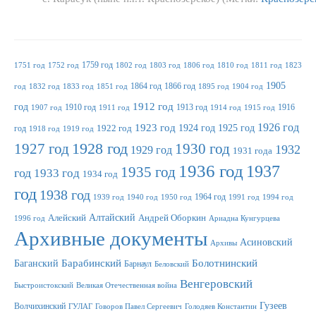
1759 год
1751 год
1752 год
1802 год
1803 год
1806 год
1810 год
1811 год
1823
1905
1864 год
1866 год
год
1832 год
1833 год
1851 год
1895 год
1904 год
1912 год
год
1910 год
1913 год
1916
1907 год
1911 год
1914 год
1915 год
1923 год
1926 год
1924 год
1925 год
год
1922 год
1918 год
1919 год
1927 год
1928 год
1930 год
1932
1929 год
1931 года
1936 год
1937
1935 год
год
1933 год
1934 год
год
1938 год
1964 год
1939 год
1940 год
1950 год
1991 год
1994 год
Алтайский
Алейский
Андрей Оборкин
1996 год
Ариадна Кунгурцева
Архивные документы
Асиновский
Архивы
Баганский
Барабинский
Болотнинский
Барнаул
Беловский
Венгеровский
Быстроистокский
Великая Отечественная война
Гузеев
Волчихинский
ГУЛАГ
Говоров Павел Сергеевич
Голодяев Константин