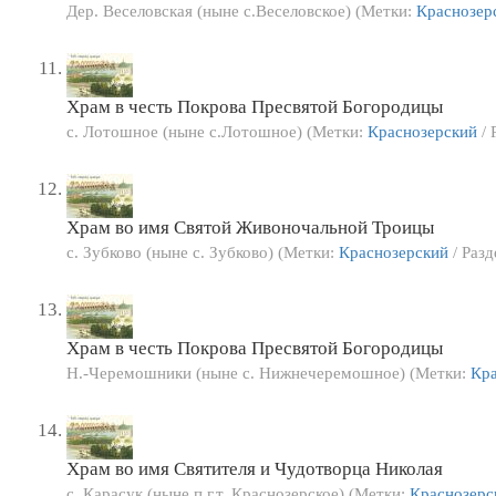
Дер. Веселовская (ныне с.Веселовское) (Метки:
Краснозер
Храм в честь Покрова Пресвятой Богородицы
с. Лотошное (ныне с.Лотошное) (Метки:
Краснозерский
/ 
Храм во имя Святой Живоночальной Троицы
с. Зубково (ныне с. Зубково) (Метки:
Краснозерский
/ Разд
Храм в честь Покрова Пресвятой Богородицы
Н.-Черемошники (ныне с. Нижнечеремошное) (Метки:
Кра
Храм во имя Святителя и Чудотворца Николая
с. Карасук (ныне п.г.т. Краснозерское) (Метки:
Краснозерс