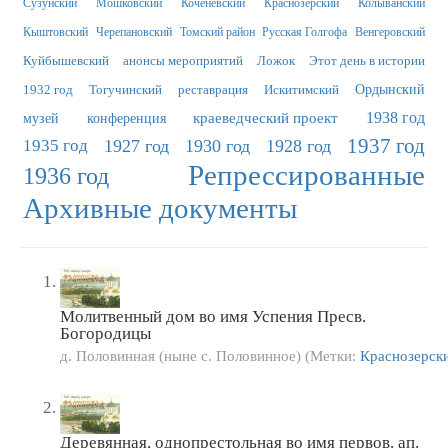
Сузунский
Мошковский
Коченёвский
Краснозерский
Колыванский
Кыштовский
Черепановский
Томский район
Русская Голгофа
Венгеровский
Куйбышевский
анонсы мероприятий
Ложок
Этот день в истории
1932 год
Тогучинский
реставрация
Искитимский
Ордынский
краеведческий проект
1938 год
музей
конференция
1937 год
1935 год
1927 год
1930 год
1928 год
Репрессированные
1936 год
Архивные документы
Молитвенный дом во имя Успения Пресв.
Богородицы
д. Половинная (ныне с. Половинное) (Метки:
Краснозерск
Деревянная, однопрестольная во имя первов. ап.