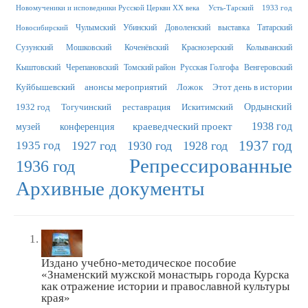
Новомученики и исповедники Русской Церкви XX века
Усть-Тарский
1933 год
Чулымский
Убинский
Доволенский
выставка
Татарский
Новосибирский
Сузунский
Мошковский
Коченёвский
Краснозерский
Колыванский
Кыштовский
Черепановский
Томский район
Русская Голгофа
Венгеровский
Куйбышевский
анонсы мероприятий
Ложок
Этот день в истории
1932 год
Тогучинский
реставрация
Искитимский
Ордынский
краеведческий проект
1938 год
музей
конференция
1937 год
1935 год
1927 год
1930 год
1928 год
Репрессированные
1936 год
Архивные документы
Издано учебно-методическое пособие
«Знаменский мужской монастырь города Курска
как отражение истории и православной культуры
края»