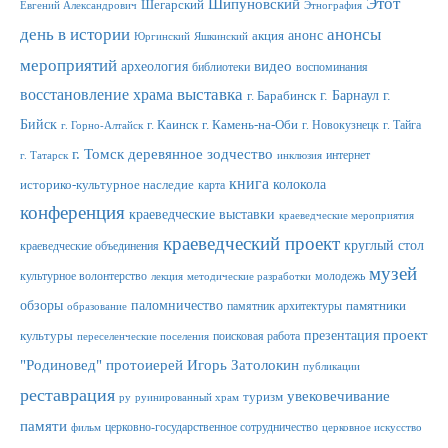
Этот
Шипуновский
Шегарский
Евгений Александрович
Этнография
день в истории
анонсы
анонс
акция
Юргинский
Яшкинский
мероприятий
видео
археология
библиотеки
воспоминания
выставка
восстановление храма
г. Барнаул
г.
г. Барабинск
Бийск
г. Каинск
г. Камень-на-Оби
г. Новокузнецк
г. Тайга
г. Горно-Алтайск
г. Томск
деревянное зодчество
интернет
г. Татарск
инклюзия
книга
колокола
историко-культурное наследие
карта
конференция
краеведческие выставки
краеведческие мероприятия
краеведческий проект
круглый стол
краеведческие объединения
музей
культурное волонтерство
молодежь
лекция
методические разработки
обзоры
паломничество
памятник архитектуры
памятники
образование
проект
презентация
культуры
поисковая работа
переселенческие поселения
"Родиновед"
протоиерей Игорь Затолокин
публикации
реставрация
увековечивание
туризм
ру
руинированный храм
памяти
церковно-государственное сотрудничество
фильм
церковное искусство