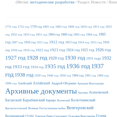
(Метки:
методические разработки
/ Раздел: Новости / Нах
1759 год
1751 год
1752 год
1802 год
1803 год
1806 год
1810 год
1811 год
1823
1905
1864 год
1866 год
год
1832 год
1833 год
1851 год
1895 год
1904 год
1912 год
год
1910 год
1913 год
1916
1907 год
1911 год
1914 год
1915 год
1923 год
1926 год
1924 год
1925 год
год
1922 год
1918 год
1919 год
1927 год
1928 год
1930 год
1932
1929 год
1931 года
1936 год
1937
1935 год
год
1933 год
1934 год
год
1938 год
1964 год
1939 год
1940 год
1950 год
1991 год
1994 год
Алтайский
Алейский
Андрей Оборкин
1996 год
Ариадна Кунгурцева
Архивные документы
Асиновский
Архивы
Баганский
Барабинский
Болотнинский
Барнаул
Беловский
Венгеровский
Быстроистокский
Великая Отечественная война
Гузеев
Волчихинский
ГУЛАГ
Говоров Павел Сергеевич
Голодяев Константин