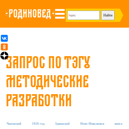
Запрос по тэгу
методические
разработки
Чановский
1926 год
Здвинский
Ново-Николаевск
книга