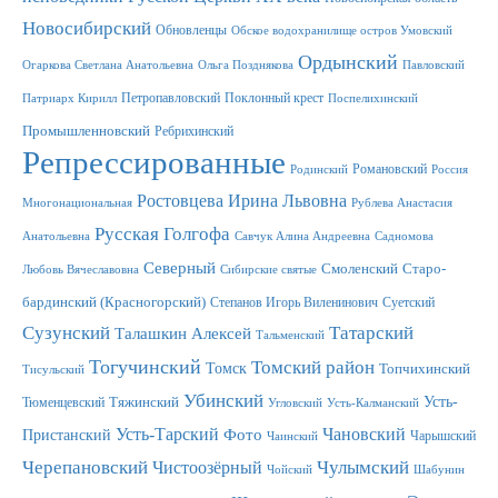
Новосибирский
Обновленцы
Обское водохранилище остров Умовский
Ордынский
Огаркова Светлана Анатольевна
Ольга Позднякова
Павловский
Петропавловский
Поклонный крест
Патриарх Кирилл
Поспелихинский
Промышленновский
Ребрихинский
Репрессированные
Романовский
Родинский
Россия
Ростовцева Ирина Львовна
Многонациональная
Рублева Анастасия
Русская Голгофа
Анатольевна
Савчук Алина Андреевна
Садномова
Северный
Смоленский
Старо-
Любовь Вячеславовна
Сибирские святые
бардинский (Красногорский)
Степанов Игорь Виленинович
Суетский
Сузунский
Татарский
Талашкин Алексей
Тальменский
Тогучинский
Томский район
Томск
Топчихинский
Тисульский
Убинский
Усть-
Тюменцевский
Тяжинский
Угловский
Усть-Калманский
Усть-Тарский
Фото
Чановский
Пристанский
Чарышский
Чаинский
Черепановский
Чулымский
Чистоозёрный
Чойский
Шабунин