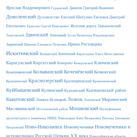
Ярослав Владимирович
Данилов Григорий Иванович
Гурьевский
Доволенский
Духовенство
Евгений Шабунин
Евсюков Дмитрий
Евгеньевич
Железная дорога
Завьяловский
Ермолов Сергей Николаевич
Здвинский
Зональный
Залесовский
Зусик Валентина Владимировна
Ирина Ростовцева
Зырянский
Иванова Елизавета Петровна
Искитимский
Каменский
Калманский
Карагодина Ольга Вячеславовна
Карасукский
Каргатский
Ключевский
Кемерово
Кемеровский
Колыванский
Коченёвский
Кочковский
Кожевниковский
Краснозерский
Краснощёковский
Крапивинский
Кривошеинский
Куйбышевский
Купинский
Кытмановский район
Курьинский
Ложок
Кыштовский
Мариинский
Ленинск-Кузнецкий
Локтевский
Мошковский
Маслянинский
Молчановский район
Музеефикация
архитектурного памятника
НКВД
Наволоцкая Анна Валерьевна
Наталья Зиновьева
Новомученики и
Ново-Николаевск
Новомученики
Нигровский
исповедники Русской Церкви XX века
Новосибирская область