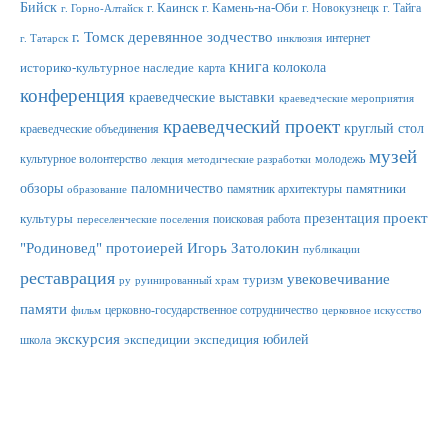
Бийск
г. Каинск
г. Камень-на-Оби
г. Новокузнецк
г. Тайга
г. Горно-Алтайск
г. Томск
деревянное зодчество
интернет
г. Татарск
инклюзия
книга
колокола
историко-культурное наследие
карта
конференция
краеведческие выставки
краеведческие мероприятия
краеведческий проект
круглый стол
краеведческие объединения
музей
культурное волонтерство
молодежь
лекция
методические разработки
обзоры
паломничество
памятник архитектуры
памятники
образование
проект
презентация
культуры
поисковая работа
переселенческие поселения
"Родиновед"
протоиерей Игорь Затолокин
публикации
реставрация
увековечивание
туризм
ру
руинированный храм
памяти
церковно-государственное сотрудничество
фильм
церковное искусство
экскурсия
юбилей
школа
экспедиции
экспедиция