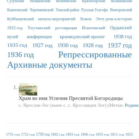
Сузунский
Мошковский
Коченёвский
Краснозерский
Колыванский
Кыштовский
Черепановский
Томский район
Русская Голгофа
Венгеровский
Куйбышевский
анонсы мероприятий
Ложок
Этот день в истории
1932 год
Тогучинский
реставрация
Искитимский
Ордынский
краеведческий проект
1938 год
музей
конференция
1937 год
1935 год
1927 год
1930 год
1928 год
Репрессированные
1936 год
Архивные документы
Храм во имя Успения Пресвятой Богородицы
с. Ярослав-Лог (ныне с. с. Ярославцев Лог) (Метки:
Родин
1759 год
1751 год
1752 год
1802 год
1803 год
1806 год
1810 год
1811 год
1823