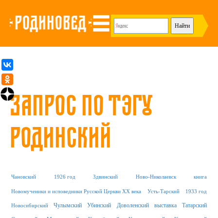
Запрос по тэгу
Родинский
Чановский
1926 год
Здвинский
Ново-Николаевск
книга
Новомученики и исповедники Русской Церкви XX века
Усть-Тарский
1933 год
Чулымский
Убинский
Доволенский
выставка
Татарский
Новосибирский