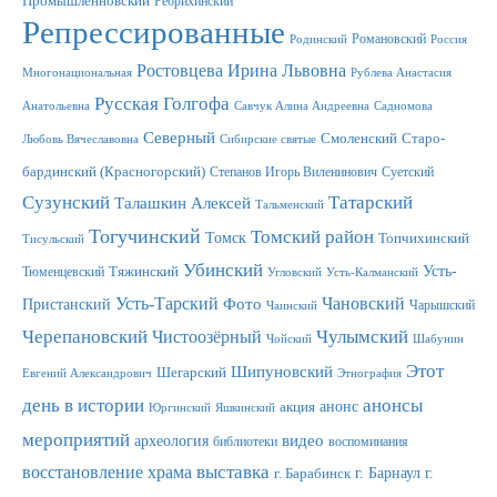
Промышленновский
Ребрихинский
Репрессированные
Романовский
Родинский
Россия
Ростовцева Ирина Львовна
Многонациональная
Рублева Анастасия
Русская Голгофа
Анатольевна
Савчук Алина Андреевна
Садномова
Северный
Смоленский
Старо-
Любовь Вячеславовна
Сибирские святые
бардинский (Красногорский)
Степанов Игорь Виленинович
Суетский
Сузунский
Татарский
Талашкин Алексей
Тальменский
Тогучинский
Томский район
Томск
Топчихинский
Тисульский
Убинский
Усть-
Тюменцевский
Тяжинский
Угловский
Усть-Калманский
Усть-Тарский
Фото
Чановский
Пристанский
Чарышский
Чаинский
Черепановский
Чулымский
Чистоозёрный
Чойский
Шабунин
Этот
Шипуновский
Шегарский
Евгений Александрович
Этнография
день в истории
анонсы
анонс
акция
Юргинский
Яшкинский
мероприятий
видео
археология
библиотеки
воспоминания
выставка
восстановление храма
г. Барнаул
г.
г. Барабинск