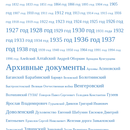
1905
1864 год
1866 год
год
1832 год
1833 год
1851 год
1895 год
1904 год
1912 год
год
1910 год
1913 год
1916
1907 год
1911 год
1914 год
1915 год
1923 год
1926 год
1924 год
1925 год
год
1922 год
1918 год
1919 год
1927 год
1928 год
1930 год
1932
1929 год
1931 года
1936 год
1937
1935 год
год
1933 год
1934 год
год
1938 год
1964 год
1939 год
1940 год
1950 год
1991 год
1994 год
Алтайский
Алейский
Андрей Оборкин
1996 год
Ариадна Кунгурцева
Архивные документы
Асиновский
Архивы
Баганский
Барабинский
Болотнинский
Барнаул
Беловский
Венгеровский
Быстроистокский
Великая Отечественная война
Гузеев
Волчихинский
ГУЛАГ
Говоров Павел Сергеевич
Голодяев Константин
Ярослав Владимирович
Данилов Григорий Иванович
Гурьевский
Доволенский
Духовенство
Евгений Шабунин
Евсюков Дмитрий
Евгеньевич
Железная дорога
Завьяловский
Ермолов Сергей Николаевич
Здвинский
Зональный
Залесовский
Зусик Валентина Владимировна