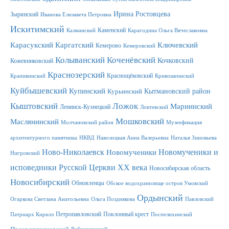
Ирина Ростовцева
Зырянский
Иванова Елизавета Петровна
Искитимский
Каменский
Калманский
Карагодина Ольга Вячеславовна
Карасукский
Каргатский
Ключевский
Кемерово
Кемеровский
Колыванский
Коченёвский
Кочковский
Кожевниковский
Краснозерский
Краснощёковский
Крапивинский
Кривошеинский
Куйбышевский
Купинский
Кытмановский район
Курьинский
Ложок
Кыштовский
Мариинский
Ленинск-Кузнецкий
Локтевский
Мошковский
Маслянинский
Молчановский район
Музеефикация
архитектурного памятника
НКВД
Наволоцкая Анна Валерьевна
Наталья Зиновьева
Новомученики и
Ново-Николаевск
Новомученики
Нигровский
исповедники Русской Церкви XX века
Новосибирская область
Новосибирский
Обновленцы
Обское водохранилище остров Умовский
Ордынский
Огаркова Светлана Анатольевна
Ольга Позднякова
Павловский
Петропавловский
Поклонный крест
Патриарх Кирилл
Поспелихинский