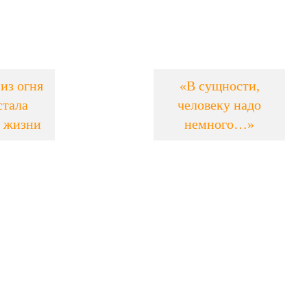
из огня
«В сущности,
стала
человеку надо
 жизни
немного…»