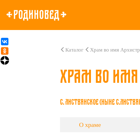
Каталог
Храм во имя Архист
Храм во имя
с. Листвянское (ныне с.Листвя
О храме