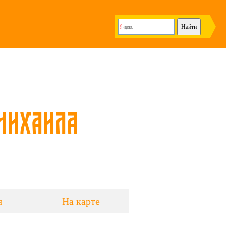
Михаила
я
На карте