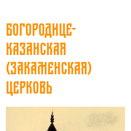
Богородице-
Казанская
(Закаменская)
церковь