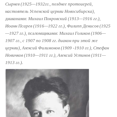
Сырнев (1925—1932гг., позднее протоиерей,
настоятель Успенской церкви Новосибирска),
диаконами:
Михаил Покровский (1913—1916 гг.),
Иоанн Псарев (1916—1922 гг.), Филипп Денисов (1925
—1927 гг.),
псаломщиками:
Михаил Голиков (1906—
1907 гг., с 1907 по 1908 гг. диакон при этой же
церкви), Алексий Филимонов (1909 -1910 гг.), Стефан
Новичков (1910—1911 гг.),
Алексий Устинов (1911—
1913 гг.).