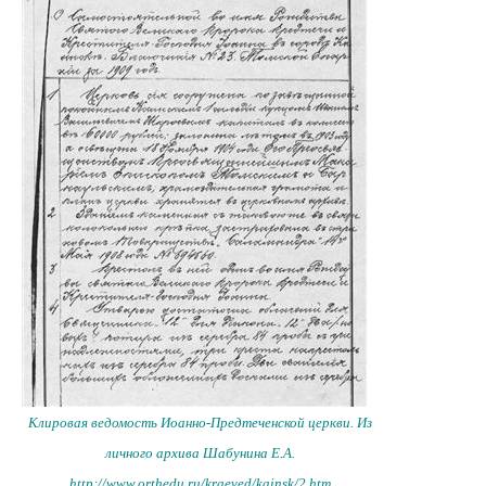
Клировая ведомость Иоанно-Предтеченской церкви. Из
личного архива Шабунина Е.А.
http://www.orthedu.ru/kraeved/kainsk/2.htm