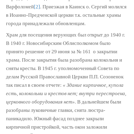
Варфоломей
[2]
. Приезжая в Каинск о. Сергий молился
в Иоанно-Предченской церкви т.к. остальные храмы
города принадлежали обновленцам.
Храм для посещения верующих был открыт до 1940 г.
В 1940 г. Новосибирским Облисполкомом было
принято решение от 29 июня за № 161 о закрытии
храма. После закрытия была разобрана колокольня и
сняты кресты. В 1945 г. уполномоченный Совета по
делам Русской Православной Церкви П.П. Созоненок
так писал в своем отчете:
« Здание кирпичное, купола
есть, колокольни и крестов нет; внутри перестроена,
церковного оборудования нет».
В дальнейшем были
разобраны луковичные главки, снята люстра-
паникадило. Южный фасад позднее закрыли
кирпичной пристройкой, часть окон заложили