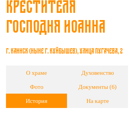
Крестителя
Господня Иоанна
г. Каинск (ныне г. Куйбышев), улица Пугачева, 2
О храме
Духовенство
Фото
Документы (6)
История
На карте