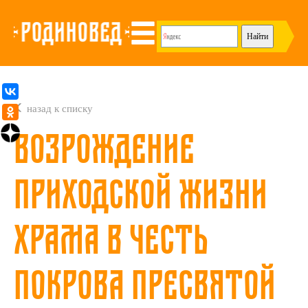
назад к списку
Возрождение
приходской жизни
храма в честь
Покрова Пресвятой