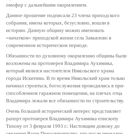
омофор с дальнейшим окормлением.
Данное прошение подписали 23 члена приходского
собрания, имена которых, без­условно, вошли в
историю. Данную общину можно именовать
«начатком» приходской жизни села Завьялово в
современном исто­рическом периоде.
Обязанности по духовному окормлению общины были
возложены на протоиерея Владимира Аухимика,
который являлся настоя­телем Никольского храма
города Искитима. В то время Никольский храм только
начинал строиться, богослужения проводились в при­
способленном гаражном помещении, на пле­чах отца
Владимира лежали все обязанности по строительству.
Очень большой исторический интерес представляет
рапорт протоиерея Владимира Аухимика епископу
Тихону от 3 февраля 1993 г.: Настоящим довожу до
сведения Ваше Преосвященство, что после пере­дачи