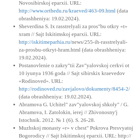
Novosibirskoj eparxii. URL:
http://www.orthedu.ru/kraeved/463-09.html
(data
obrashheniya: 19.02.2024).
Sheverdina S. Ix rasstrelyali za pros"bu otkry «t»
xram // Sajt Iskitimskoj eparxii. URL:
http://iskitimeparhia.ru/
news/255-ih-rasstrelyali-
za-prosbu-otkryt-hram.html (data obrashheniya:
19.02.2024).
Postanovlenie o zakry"tii Zav"yalovskoj cerkvi ot
10 iyunya 1936 goda // Sajt sibirskix kraevedov
«Rodinoved». URL:
http://rodinoved.ru/zavjalovo/dokumenty/8454-2/
(data obrashheniya: 19.02.2024).
Abramova G. Uchitel" zav"yalovskoj shkoly" / G.
Abramova, I. Zatolokin, ierej // Zhivonosny'j
Istochnik. 2012. № 1 (6). S. 26-28.
Muzhskoj monasty «r» v chest" Pokrova Presvyatoj
Bogorodicy // Sajt Iskitimskoj eparxii. URL: http://