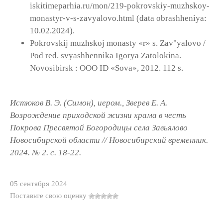
iskitimeparhia.ru/mon/219-pokrovskiy-muzhskoy-
monastyr-v-s-zavyalovo.html (data obrashheniya:
10.02.2024).
Pokrovskij muzhskoj monasty «r» s. Zav"yalovo /
Pod red. svyashhennika Igorya Zatolokina.
Novosibirsk : OOO ID «Sova», 2012. 112 s.
Истюков В. Э. (Симон), иером., Зверев Е. А.
Возрождение приходской жизни храма в честь
Покрова Пресвятой Богородицы села Завьялово
Новосибирской области // Новосибирский временник.
2024. № 2. с. 18-22.
05 сентября 2024
Поставьте свою оценку