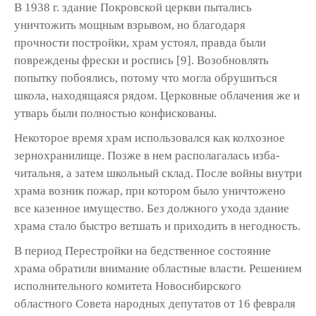
В 1938 г. здание Покровской церкви пыта­лись
уничтожить мощным взрывом, но бла­годаря
прочности постройки, храм устоял, правда были
повреждены фрески и роспись [9]. Возобновлять
попытку побоялись, потому что могла обрушиться
школа, находящаяся рядом. Церковные облачения же и
утварь были полностью конфискованы.
Некоторое время храм использовался как колхозное
зернохранилище. Позже в нем рас­полагалась изба-
читальня, а затем школь­ный склад. После войны внутри
храма воз­ник пожар, при котором было уничтожено
все казенное имущество. Без должного ухода зда­ние
храма стало быстро ветшать и приходить в негодность.
В период Перестройки на бедственное состояние
храма обратили внимание област­ные власти. Решением
исполнительного комитета Новосибирского
областного Совета народных депутатов от 16 февраля