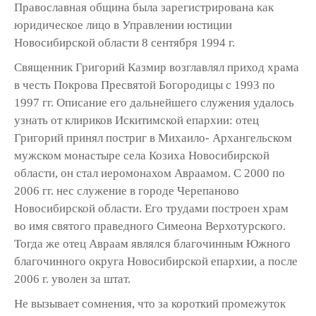
Православная община была зарегистриро­вана как
юридическое лицо в Управлении юсти­ции
Новосибирской области 8 сентября 1994 г.
Священник Григорий Казмир воз­главлял приход храма
в честь Покрова Пресвятой Богородицы с 1993 по
1997 гг. Описание его дальнейшего служения уда­лось
узнать от клириков Искитимской епар­хии: отец
Григорий принял постриг в Михаило- Архангельском
мужском монастыре села Козиха Новосибирской
области, он стал иеро­монахом Авраамом. С 2000 по
2006 гг. нес слу­жение в городе Черепаново
Новосибирской области. Его трудами построен храм
во имя святого праведного Симеона Верхотурского.
Тогда же отец Авраам являлся благочинным Южного
благочинного округа Новосибирской епархии, а после
2006 г. уволен за штат.
Не вызывает сомнения, что за короткий промежуток