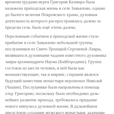
времени трудами иерея Григория Казмира была
налажена приходская жизнь в селе Завьялово, однако
до былого величия Покровского храма, духовная
деятельность которого распространялась далеко за
пределы села, было ещё очень далеко.
Переломным событием в приходской жизни стало
прибытие в село Завьялово неболь­шой группы
послушников из Свято-Троицкой Сергиевой Лавры,
являвшихся духовными чадами известного духовника
лавры архиман­дрита Наума (Байбородина). Группа
состояла из шести человек, в ней были как
монашествующие, так и миряне, старшим являлся
будущий намест­ник монастыря иеромонах Николай
(Чашин). Послушники были направлены в помощь
отцу Григорию, поскольку было необходимо даль­
нейшее развитие прихода, требовалось прида­ние
нового импульса духовной жизни. В дальней­шем
предстояло создание мужского монастыря, задачами