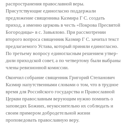
распространения православной веры.
Присутствующие единогласно поддержали
предложение священника Казмира Г С. создать
приход, а именно церковь в честь «Покрова Пресвятой
Богородицы» в с. Завьялово. При рассмотрении
второго вопроса священник Казмир Г С. зачитал текст
предлагаемого Устава, который приняли единогласно.
По третьему вопросу единогласным решением утвер­
дили приходской совет, а по четвертому были выбраны
члены ревизионной комиссии.
Окончил собрание священник Григорий Степанович
Казмир напутственными словами о том, что в трудное
время для Российского государства и Православной
Церкви право­славным верующим нужно помнить о
запо­ведях Божиих, неукоснительно их соблюдать и
своим примером добродетельной жизни
проповедовать православную веру.