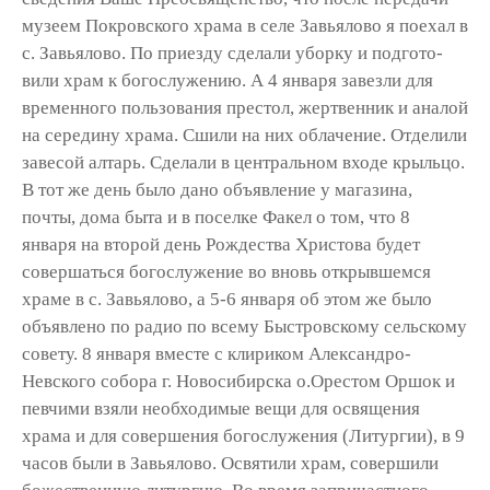
музеем Покровского храма в селе Завьялово я поехал в
с. Завьялово. По приезду сделали уборку и подгото­
вили храм к богослужению. А 4 января завезли для
временного пользования престол, жертвенник и аналой
на сере­дину храма. Сшили на них облачение. Отделили
завесой алтарь. Сделали в центральном входе крыльцо.
В тот же день было дано объявление у магазина,
почты, дома быта и в поселке Факел о том, что 8
января на второй день Рождества Христова будет
совершаться богослужение во вновь открывшемся
храме в с. Завьялово, а 5-6 января об этом же было
объявлено по радио по всему Быстровскому сельскому
совету. 8 января вместе с клириком Александро-
Невского собора г. Новосибирска о.Оре­стом Оршок и
певчими взяли необходи­мые вещи для освящения
храма и для совершения богослужения (Литургии), в 9
часов были в Завьялово. Освятили храм, совершили