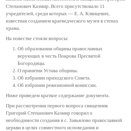
Степанович Казмир. Всего присутствовало 11
учредителей, среди кото­рых — Е. А. Клянцевич,
известная созданием краеведческого музея в стенах
храма.
На повестке стояли вопросы:
Об образовании общины православ­ных
верующих в честь Покрова Пресвятой
Богородицы.
О принятии Устава общины.
Об избрании приходского Совета.
Об избрании ревизионной комиссии.
Ниже приведем краткое содержание документа.
При рассмотрении первого вопроса свя­щенник
Григорий Степанович Казмир говорил о
необходимости создания в с. Завьялово пра­вославной
церкви в целях совместного испове­дания и