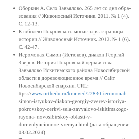
Оборкин А. Село Завьялово. 265 лет со дня обра­
зования // Живоносный Источник. 2011. № 1 (4).
С. 12-13.
К юбилею Покровского монастыря: страницы
истории // Живоносный Источник. 2012. № 1 (6).
С. 42-47.
Иеромонах Симон (Истюков), диакон Георгий
Зверев. История Покровской церкви села
Завьялово Искитимского района Новосибирской
области в доре­волюционное время // Сайт
Новосибирской епархии. URL:
ttps://
www.orthedu.ru/kraeved/22830-ieromonah-
simon-istyukov-diakon-georgiy-zverev-istoriya-
pokrovskoy-cerkvi-sela-zavyalovo-iskitimskogo-
rayona- novosibirskoy-oblasti-v-
dorevolyucionnoe-vremya.html (дата обращения:
08.02.2024)