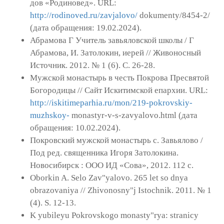
дов «Родиновед». URL:
http://rodinoved.ru/zavjalovo/
dokumenty/8454-2/
(дата обращения: 19.02.2024).
Абрамова Г Учитель завьяловской школы / Г
Абра­мова, И. Затолокин, иерей // Живоносный
Источник. 2012. № 1 (6). С. 26-28.
Мужской монастырь в честь Покрова Пресвя­той
Богородицы // Сайт Искитимской епархии. URL:
http://iskitimeparhia.ru/mon/219-pokrovskiy-
muzhskoy-
monastyr-v-s-zavyalovo.html (дата
обращения: 10.02.2024).
Покровский мужской монастырь с. Завьялово /
Под ред. священника Игоря Затолокина.
Новосибирск : ООО ИД «Сова», 2012. 112 с.
Oborkin A. Selo Zav"yalovo. 265 let so dnya
obrazovaniya // Zhivonosny"j Istochnik. 2011. № 1
(4). S. 12-13.
K yubileyu Pokrovskogo monasty"rya: stranicy