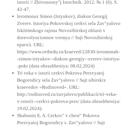
istorii // Zhivonosny"j Istochnik. 2012. № 1 (6). S.
42-47.
leromonax Simon (Istyukov), diakon Georgij
Zverev. Istoriya Pokrovskoj cerkvi sela Zav"yalovo
Iskitimskogo rajona Novosibirskoj oblasti v
dorevolyucionnoe vremya // Sajt Novosibirskoj
eparxii. URL:
https://www.orthedu.ru/kraeved/22830-ieromonah-
-simon-istyukov--diakon-georgiy--zverev-istoriya-
-pokr (data obrashheniya: 08.02.2024)
Tri veka v istorii cerkvi Pokrova Presvyatoj
Bogorodicy sela Zav"yalovo // Sajt sibirskix
kraevedov «Rodinoved». URL:
http://rodinoved.ru/zavjalovo/publikacii/tri-veka-
v-istorii--cerkvi-pokrova-pres/ (data obrashheniya:
19.02.2024).
Shabunin E. A. Cerkov" v chest" Pokrova
Presvyatoj Bogorodicy s. Zav"yalovo // Sajt