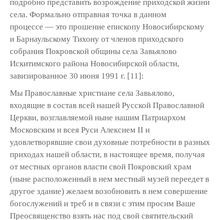
подробно пред­ставить возрождение приходской жизни
села. Формально отправная точка в дан­ном
процессе — это прошение епископу Новосибирскому
и Барнаульскому Тихону от членов приходского
собрания Покровской общины села Завьялово
Искитимского рай­она Новосибирской области,
завизированное 30 июня 1991 г. [11]:
Мы Православные христиане села Завьялово,
входящие в состав всей нашей Русской Православной
Церкви, возглавляемой ныне нашим Патриархом
Московским и всея Руси Алексием II и
удовлетворявшие свои духовные потребности в разных
прихо­дах нашей области, в настоящее время, получая
от местных органов власти свой Покровский храм
(ныне распо­ложенный в нем местный музей пере­едет в
другое здание) желаем возобно­вить в нем совершение
богослужений и треб и в связи с этим просим Ваше
Преосвященство взять нас под свой святительский