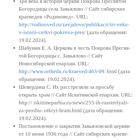
Три века в истории церкви Покрова Пресвятой
Богородицы села Завьялово // Сайт сибирских
крае­ведов «Родиновед». URL:
http://rodinoved.ru/zavjalovo/publikacii/tri-veka-
v-istorii-cerkvi-pokrova-pres
/ (дата обращения:
19.02.2024).
Шабунин Е. А. Церковь в честь Покрова Пресвя­
той Богородицы с. Завьялово // Сайт
Новосибирской епархии. URL:
http://www.orthedu.ru/kraeved/463-09
. html (дата
обращения: 19.02.2024).
Шевердина С. Их расстреляли за просьбу
открыть храм // Сайт Искитимской епархии. URL:
http:// iskitimeparhia.ru/news/255-ih-rasstrelyali-
za-prosbu- otkryt-hram.html (дата обращения:
19.02.2024).
Постановление о закрытии Завьяловской цер­кви
от 10 июня 1936 года // Сайт сибирских краеве­