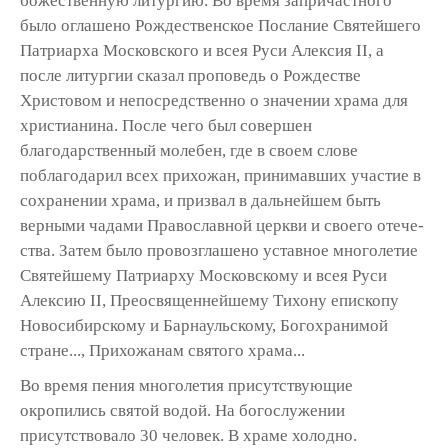
божественную литур­гию. Во время запричастного
было оглашено Рождественское Послание Святейшего
Патриарха Московского и всея Руси Алексия II, а
после литур­гии сказал проповедь о Рождестве
Христовом и непосредственно о зна­чении храма для
христианина. После чего был совершен
благодарственный молебен, где в своем слове
поблагода­рил всех прихожан, принимавших уча­стие в
сохранении храма, и призвал в дальнейшем быть
верными чадами Православной церкви и своего отече­
ства. Затем было провозглашено устав­ное многолетие
Святейшему Патриарху Московскому и всея Руси
Алексию II, Преосвященнейшему Тихону епископу
Новосибирскому и Барнаульскому, Богохранимой
стране..., Прихожанам святого храма...
Во время пения многолетия присут­ствующие
окропились святой водой. На богослужении
присутствовало 30 чело­век. В храме холодно.