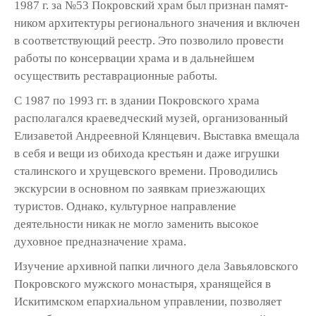
1987 г. за №53 Покровский храм был признан памят­
ником архитектуры регионального значения и включен
в соответствующий реестр. Это позволило провести
работы по консервации храма и в дальнейшем
осуществить реставра­ционные работы.
С 1987 по 1993 гг. в здании Покровского храма
располагался краеведческий музей, организованный
Елизаветой Андреевной Клянцевич. Выставка вмещала
в себя и вещи из обихода крестьян и даже игрушки
сталин­ского и хрущевского времени. Проводились
экскурсии в основном по заявкам приезжа­ющих
туристов. Однако, культурное направ­ление
деятельности никак не могло заменить высокое
духовное предназначение храма.
Изучение архивной папки личного дела Завьяловского
Покровского мужского мона­стыря, хранящейся в
Искитимском епархиаль­ном управлении, позволяет