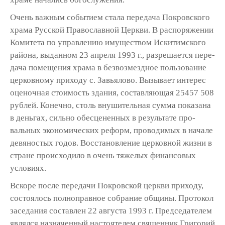
Очень важным событием стала передача Покровского
храма Русской Православной Церкви. В распоряжении
Комитета по управ­лению имуществом Искитимского
района, выданном 23 апреля 1993 г., разрешается пере­
дача помещения храма в безвозмездное поль­зование
церковному приходу с. Завьялово. Вызывает интерес
оценочная стоимость зда­ния, составляющая 25457 508
рублей. Конечно, столь внушительная сумма показана
в день­гах, сильно обесцененных в результате про­
вальных экономических реформ, проводимых в начале
девяностых годов. Восстановление церковной жизни в
стране происходило в очень тяжелых финансовых
условиях.
Вскоре после передачи Покровской церкви приходу,
состоялось полноправ­ное собрание общины. Протокол
заседания составлен 22 августа 1993 г. Председателем
являлся назначенный настоятелем священ­ник Григорий