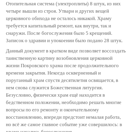
Отопительная система (электроплиты) 8 штук, из них
четыре вышли из строя. Утвари и других вещей
церковного обихода не осталось никакой. Храму
требуется капиталь­ный ремонт, как внутри, так и
снаружи. После богослужения было 5 крещений.
Записок о здравии и упокоении было подано 28 штук.
Данный документ в кратком виде позволяет воссоздать
таинственную картину возобнов­ления церковной
жизни Покровского храма после продолжительного
времени закрытия. Некогда оскверненный и
поруганный храм спустя десятилетия освящается, в
нем снова служится Божественная литургия.
Безусловно, физически храм ещё находится в
бедствен­ном положении, необходимо решать многие
вопросы по его ремонту и окончательному
восстановлению, впереди предстоит немалая работа,
но всё же самое главное событие уже совершилось: в
храме начались богослужения.