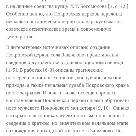
г. на личные средства купца И. Т. Богомолова [1, c. 12.].
Особенно ценно, что Покровская цер­ковь пережила
несколько исторических периодов: царскую власть,
советское атеисти­ческое время и современную
демократию.
В литературных источниках описано созда­ние
Покровской церкви села Завьялово, пред­ставлены
сведения о духовенстве в дореволю­ционный период
[1-5]. В работах [6-8] описаны трагические
послереволюционные события, коснувшиеся жизни
прихода, а также печаль­ная судьба Покровского храма
после закрытия. В печати также освещен процесс
восстановле­ния Покровской церкви силами образован­
ного мужского Покровского монастыря [9, 10]. Однако
в открытых источниках имеются только обрывочные
сведения о кратком, но, значи­тельном начальном этапе
возрождения при­ходской жизни села Завьялово. По