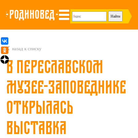
назад к списку
В Переславском
музее-заповеднике
открылась
выставка