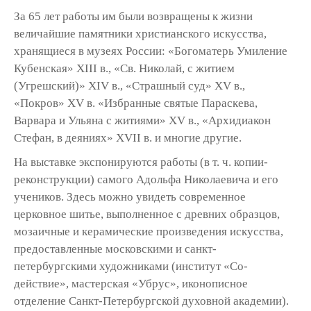
За 65 лет работы им были возвращены к жизни
величайшие памятники христианского искусства,
хранящиеся в музеях России: «Богоматерь Умиление
Кубенская» XIII в., «Св. Николай, с житием
(Угрешский)» XIV в., «Страшный суд» XV в.,
«Покров» XV в. «Избранные святые Параскева,
Варвара и Ульяна с житиями» XV в., «Архидиакон
Стефан, в деяниях» XVII в. и многие другие.
На выставке экспонируются работы (в т. ч. копии-
реконструкции) самого Адольфа Николаевича и его
учеников. Здесь можно увидеть современное
церковное шитье, выполненное с древних образцов,
мозаичные и керамические произведения искусства,
предоставленные московскими и санкт-
петербургскими художниками (институт «Со-
действие», мастерская «Убрус», иконописное
отделение Санкт-Петербургской духовной академии).