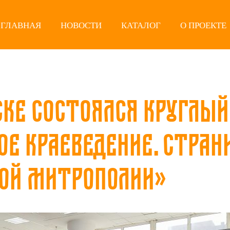
ГЛАВНАЯ
НОВОСТИ
КАТАЛОГ
О ПРОЕКТЕ
ске состоялся круглый
ое краеведение. Стра
ой митрополии»