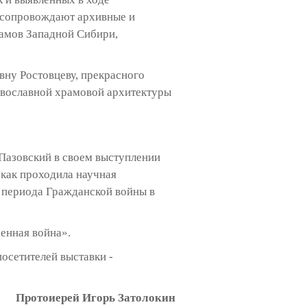
т сопровождают архивные и
рамов Западной Сибири,
ну Ростовцеву, прекрасного
равославной храмовой архитектуры
азовский в своем выступлении
 как проходила научная
 периода Гражданской войны в
енная война».
посетителей выставки -
Протоиерей Игорь Затолокин