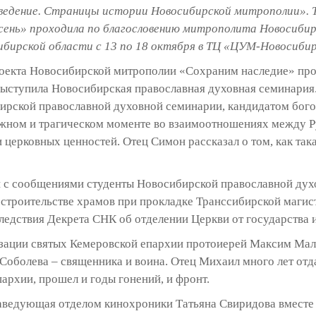
еведение. Страницы истории Новосибирской митрополии». 
сень» проходила по благословению митрополита Новосибир
бирской области с 13 по 18 октября в ТЦ «ЦУМ-Новосибир
оекта Новосибирской митрополии «Сохраним наследие» про
выступила Новосибирская православная духовная семинария
ирской православной духовной семинарии, кандидатом бо
ажном и трагическом моменте во взаимоотношениях между 
 церковных ценностей. Отец Симон рассказал о том, как так
и с сообщениями студенты Новосибирской православной дух
 строительстве храмов при прокладке Транссибирской магист
едствия Декрета СНК об отделении Церкви от государства и
зации святых Кемеровской епархии протоиерей Максим Маль
Соболева – священника и воина. Отец Михаил много лет отд
архии, прошел и годы гонений, и фронт.
заведующая отделом кинохроники Татьяна Свиридова вместе 