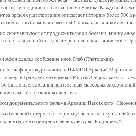
изуются экспедиции по населенным пунктам. Каждый объек
кт за время существования описывает историю более 500 х
чтожены; опубликовано около 800 уникальных документов.
но скончавшуюся от продолжительной болезни Ирину Львов
вна внесла большой вклад в сохранение и восстановление П
ой Афон сделал сообщение инок Глеб (Платошкин).
 доцент кафедры журналистики ИФМИП Аркадий Маратович П
яти жертв Гражданской войны в России. Он рассказал о том,
, об опыте исследования неизвестных массовых захоронений
чения памяти о безвинных жертвах.
ром документального фильма Аркадия Пазовского «Неоконч
ало большой интерес со стороны участников, слушателей и 
 волонтерского центра в сфере культуры “Родиновед”.