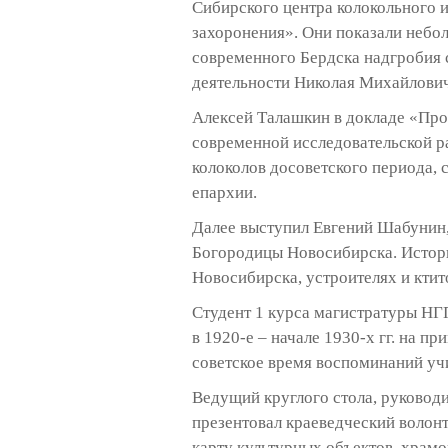
Сибирского центра колокольного 
захоронения». Они показали небо
современного Бердска надгробия с
деятельности Николая Михайлови
Алексей Талашкин в докладе «Про
современной исследовательской р
колоколов досоветского периода,
епархии.
Далее выступил Евгений Шабунин,
Богородицы Новосибирска. Истори
Новосибирска, устроителях и ктит
Студент 1 курса магистратуры Н
в 1920-е – начале 1930-х гг. на 
советское время воспоминаний учи
Ведущий круглого стола, руковод
презентовал краеведческий волонт
карту культурных объектов, храмо