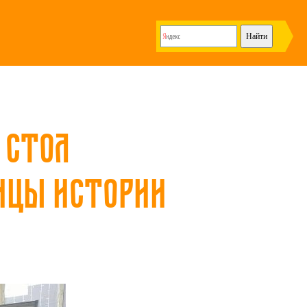
 стол
ницы истории