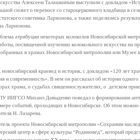
искусства Алексеем Талашкиным выступили с докладом «Ист
льшой сюжет о переносе со староцерковного кладбища в сел
татского советника Ларионова, а также поделились результ
ча Ларионова.
блема атрибуции некоторых колоколов Новосибирской митро
аботы, посвященной изучению колокольного искусства на 
 собранных в храмах Новосибирской митрополии или Музее 
 новосибирский краевед и историк, с докладом «120 лет хр
я и современность». В нем он рассказал об истории одного
орах храма, о судьбах священнослужителях, о детском прию
ГПУ ИИГСО Михаил Давыденко поведал о формировании анти
примере событий, проходящих в Новосибирске. Об этом можно
теля Н. Лазарева.
итель проекта Новосибирской митрополии «Сохраним насле
ерский центр в сфере культуры “Родиновед”, который предс
в и часовен на начало ХХ века – как ныне существующих, та