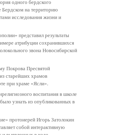
ория одного бердского
е Бердском на территорию
атами исследования жизни и
полии» представил результаты
примере атрибуции сохранившихся
колокольного звона Новосибирской
аму Покрова Пресвятой
 из старейших храмов
те при храме «Ясли».
религиозного воспитания в школе
 было узнать из опубликованных в
дие» протоиерей Игорь Затолокин
тавляет собой интерактивную
к и выявленных в ходе