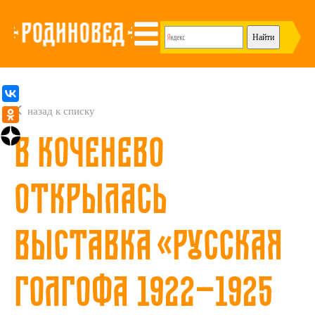
назад к списку
В Коченево
открылась
выставка «Русская
Голгофа 1922—1925