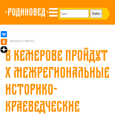
назад к списку
В Кемерове пройдут
X Межрегиональные
историко-
краеведческие