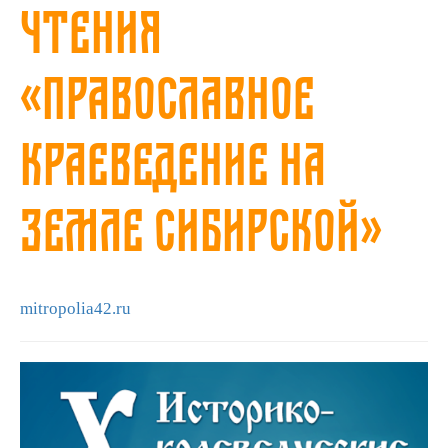
чтения
«Православное
краеведение на
земле Сибирской»
mitropolia42.ru