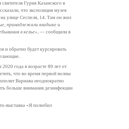
 святителя Гурия Казанского в
сказали, что экспозиция музея
на улице Сеспеля, 14. Там он жил
ые, принадлежали владыке и
ебывания в келье»
, — сообщили в
ря и обратно будет курсировать
желающие.
2020 года в возрасте 89 лет от
тить, что во время первой волны
трополит Варнава неоднократно
ять больше внимания дезинфекции
ото-выставка «Я полюбил