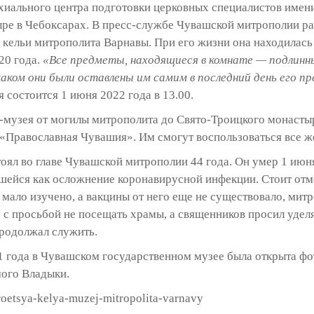
хиального центра подготовки церковных специалистов имени
е в Чебоксарах. В пресс-службе Чувашской митрополии рас
кельи митрополита Варнавы. При его жизни она находилась 
20 года.
«Все предметы, находящиеся в комнате — подлинн
аком они были оставлены им самим в последний день его пр
 состоится 1 июня 2022 года в 13.00.
и-музея от могилы митрополита до Свято-Троицкого монасты
 «Православная Чувашия». Им смогут воспользоваться все 
ял во главе Чувашской митрополии 44 года. Он умер 1 июня 
шейся как осложнение коронавирусной инфекции. Стоит отме
 мало изучено, а вакцины от него еще не существовало, ми
с просьбой не посещать храмы, а священников просил удел
продолжал служить.
21 года в Чувашском государственном музее была открыта ф
ого Владыки.
kroetsya-kelya-muzej-mitropolita-varnavy