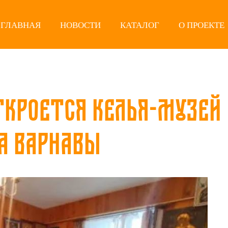
ГЛАВНАЯ
НОВОСТИ
КАТАЛОГ
О ПРОЕКТЕ
ткроется келья-музей
а Варнавы