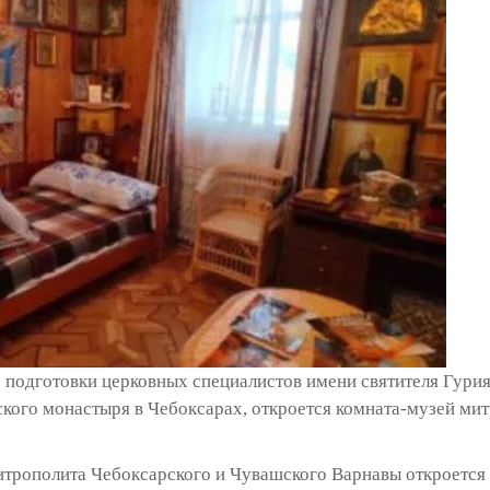
 подготовки церковных специалистов имени святителя Гурия
кого монастыря в Чебоксарах, откроется комната-музей мит
трополита Чебоксарского и Чувашского Варнавы откроется 