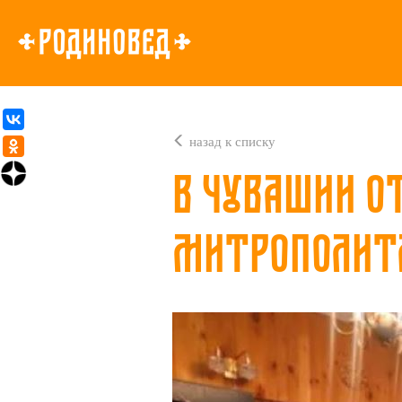
назад к списку
В Чувашии о
митрополит