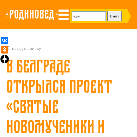
назад к списку
В Белграде
открылся проект
«Святые
новомученики и