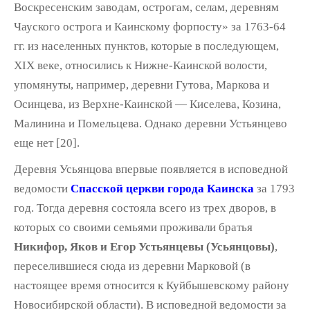
Воскресенским заводам, острогам, селам, деревням
Чауского острога и Каинскому форпосту» за 1763-64
гг. из населенных пунктов, кото­рые в последующем,
XIX веке, относились к Нижне-Каинской волости,
упомянуты, на­пример, деревни Гутова, Маркова и
Осинцева, из Верхне-Каинской — Киселева, Козина,
Малинина и Помельцева. Однако деревни Устьянцево
еще нет [20].
Деревня Усьянцова впервые появляется в исповедной
ведомости
Спасской церкви города Каинска
за 1793
год. Тогда деревня состояла всего из трех дворов, в
которых со своими семьями проживали братья
Никифор, Яков и Егор Устьянцевы (Усьянцовы)
,
переселившиеся сюда из деревни Марко­вой (в
настоящее время относится к Куйбы­шевскому району
Новосибирской области). В исповедной ведомости за