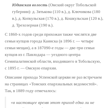
Юдинская волость
(Омский округ Тоболь­ской
губернии): д. Зятькова (110 в.), д. Ключикова (180
в.), д. Копкульская (170 в.), д. Кошкульская (120 в.),
д. Трехозерная (190 в.).
С 1860-х годов среди прихожан также числятся две
семьи купцов города Каинска (в 1896 г. — четыре
семьи мещан), а в 1870­90-е годы — две-три семьи
купцов из г. Пав­лодара — уездного центра
Семипалатинской области, входившего в Тобольскую,
с 1895 г. — Омскую епархии.
Описание прихода Успенской церкви не раз встречаем
на страницах «Томских епархиаль­ных ведомостей».
Так, в 1889 году отмеча­лось:
«в настоящее время этот приход едва ли не