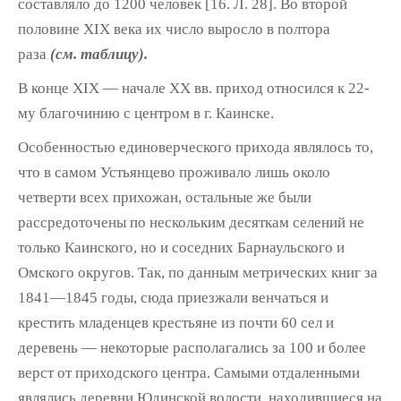
составляло до 1200 человек [16. Л. 28]. Во второй
половине XIX века их число вы­росло в полтора
раза
(см. таблицу).
В конце XIX — начале XX вв. приход относил­ся к 22-
му благочинию с центром в г. Каинске.
Особенностью единоверческого прихода являлось то,
что в самом Устьянцево про­живало лишь около
четверти всех прихожан, остальные же были
рассредоточены по не­скольким десяткам селений не
только Каинского, но и соседних Барнаульского и
Омско­го округов. Так, по данным метрических книг за
1841—1845 годы, сюда приезжали венчать­ся и
крестить младенцев крестьяне из почти 60 сел и
деревень — некоторые располагались за 100 и более
верст от приходского центра. Самыми отдаленными
являлись деревни Юдинской волости, находившиеся на