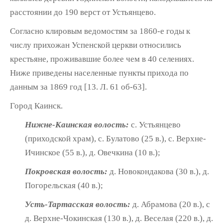
рассто­янии до 190 верст от Устьянцево.
Согласно клировым ведомостям за 1860-е годы к
числу прихожан Успенской церкви относились
крестьяне, проживавшие более чем в 40 селениях.
Ниже приведены населен­ные пункты прихода по
данным за 1869 год [13. Л. 61 об-63].
Город Каинск.
Нижне-Каинская волость:
с. Устьянцево
(приходской храм), с. Булатово (25 в.), с. Верхне-
Ичинское (55 в.), д. Овечкина (10 в.);
Покровская волость:
д. Новокондакова (30 в.), д.
Погорельская (40 в.);
Усть-Тартасская волость:
д. Абрамова (20 в.), с
д. Верхне-Чокинская (130 в.), д. Ве­селая (220 в.), д.