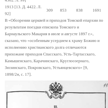
4302. Л. 99]
1913 [13. Д. 4422. Л.
309
853
838
1691
92]
В «Обозрении церквей и приходов Том­ской епархии по
результатам поездки еписко­па Томского и
Барнаульского Макария в июле и августе 1897 г.»,
сказано, что «особенным усердием к храму Божию и
исполнению хри­стианского долга отличаются
прихожане приходов Спасскаго, Усть-Тартасскаго,
Камышенскаго, Карачинскаго, Круглоозернаго,
Зюзинскаго, Покровскаго, Устьянцевского» [9,
1898/2н, с. 17].