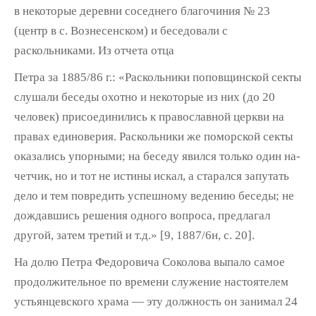
в некоторые деревни соседнего благочиния № 23
(центр в с. Вознесенском) и беседовали с
раскольниками. Из отчета отца
Петра за 1885/86 г.: «Раскольники поповщинской секты
слушали беседы охотно и некото­рые из них (до 20
человек) присоединились к православной церкви на
правах единоверия. Раскольники же поморской секты
оказались упорными; на беседу явился только один на­
четчик, но и тот не истины искал, а старался запутать
дело и тем повредить успешному ве­дению беседы; не
дождавшись решения одно­го вопроса, предлагал
другой, затем третий и т.д.» [9, 1887/6н, с. 20].
На долю Петра Федоровича Соколова вы­пало самое
продолжительное по времени служение настоятелем
устьянцевского хра­ма — эту должность он занимал 24