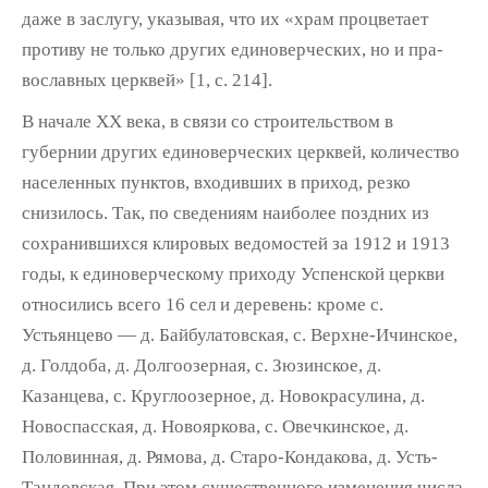
даже в заслугу, указывая, что их «храм процветает
противу не только других единоверческих, но и пра­
вославных церквей» [1, с. 214].
В начале XX века, в связи со строительством в
губернии других единоверческих церквей, количество
населенных пунктов, входив­ших в приход, резко
снизилось. Так, по све­дениям наиболее поздних из
сохранившихся клировых ведомостей за 1912 и 1913
годы, к единоверческому приходу Успенской церк­ви
относились всего 16 сел и деревень: кроме с.
Устьянцево — д. Байбулатовская, с. Верхне-Ичинское,
д. Голдоба, д. Долгоозерная, с. Зюзинское, д.
Казанцева, с. Круглоозерное, д. Новокрасулина, д.
Новоспасская, д. Новояркова, с. Овечкинское, д.
Половинная, д. Рямова, д. Старо-Кондакова, д. Усть-
Тандовская. При этом существенного изменения числа