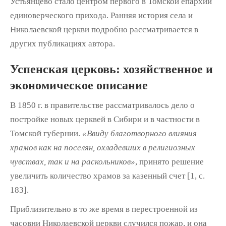
Устьянцево стало центром первого в Томской епар­хии
единоверческого прихода. Ранняя исто­рия села и
Николаевской церкви подробно рассматривается в
других публикациях автора.
Успенская церковь: хозяйственное
и
экономическое описание
В 1850 г. в правительстве рассматривалось дело о
постройке новых церквей в Сибири и в частности в
Томской губернии.
«Ввиду благотворного влияния
храмов как на посе­лян, охладевших в религиозных
чувствах, так и на раскольников»
, принято решение
увели­чить количество храмов за казенный счет [1, с.
183].
Приблизительно в то же время в пере­строенной из
часовни Николаевской церкви случился пожар, и она