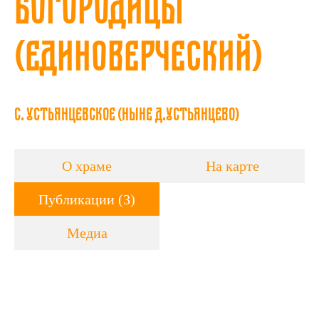
Богородицы
(единоверческий)
с. Устьянцевское (ныне д.Устьянцево)
О храме
На карте
Публикации (3)
Медиа