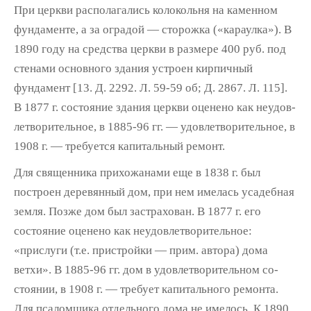
При церкви располагались колокольня на ка­менном
фундаменте, а за оградой — сторожка («караулка»). В
1890 году на средства церкви в размере 400 руб. под
стенами основного здания устроен кирпичный
фундамент [13. Д. 2292. Л. 59-59 об; Д. 2867. Л. 115].
В 1877 г. состояние здания церкви оценено как неудов­
летворительное, в 1885-96 гг. — удовлетвори­тельное, в
1908 г. — требуется капитальный ремонт.
Для священника прихожанами еще в 1838 г. был
построен деревянный дом, при нем име­лась усадебная
земля. Позже дом был за­страхован. В 1877 г. его
состояние оценено как неудовлетворительное:
«прислуги (т.е. пристройки — прим. автора) дома
ветхи». В 1885-96 гг. дом в удовлетворительном со­
стоянии, в 1908 г. — требует капитального ремонта.
Для псаломщика отдельного дома не имелось. К 1890