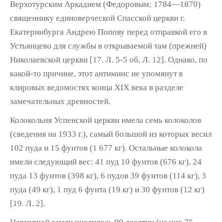
Верхотурским Аркадием (Федоровым; 1784—1870)
свя­щеннику единоверческой Спасской церкви г.
Екатеринбурга Андрею Попову перед отправ­кой его в
Устьянцево для службы в открывае­мой там (прежней)
Николаевской церкви [17. Л. 5-5 об, Л. 12]. Однако, по
какой-то причи­не, этот антиминс не упомянут в
клировых ведомостях конца XIX века в разделе
замеча­тельных древностей.
Колокольня Успенской церкви имела семь колоколов
(сведения на 1933 г.), самый боль­шой из которых весил
102 пуда и 15 фунтов (1 677 кг). Остальные колокола
имели следу­ющий вес: 41 пуд 10 фунтов (676 кг), 24
пуда 13 фунтов (398 кг), 6 пудов 39 фунтов (114 кг), 3
пуда (49 кг), 1 пуд 6 фунта (19 кг) и 30 фунтов (12 кг)
[19. Л. 2].