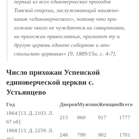
первый из всех единоверческих приходов
Томской епархии, заслуживающий наимено­
вания «единоверческого», потому что при­
хожане оного не чуждаются ни священников,
ни прихожан православных, признают ту и
другую церковь единою соборною и апо­
стольскою церковью» [9, 1889/15н, с. 4-7].
Число прихожан Успенской
единоверческой церкви с.
Устьянцево
Год
Дворов
Мужчин
Женщин
Всего
1864 [13. Д. 2103. Л.
215
860
917
1777
67 об]
1868 [13. Д. 2259. Л.
248
799
902
1701