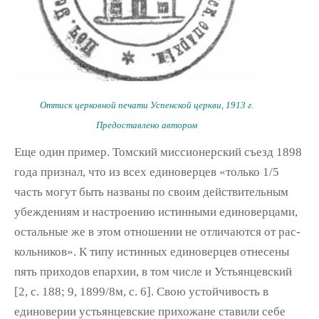
Оттиск церковной печати Успенской церкви, 1913 г.
Предоставлено автором
Еще один пример. Томский миссионерский съезд 1898
года признал, что из всех едино­верцев «только 1/5
часть могут быть названы по своим действительным
убеждениям и на­строению истинными единоверцами,
осталь­ные же в этом отношении не отличаются от рас­
кольников». К типу истинных единоверцев отнесены
пять приходов епархии, в том чис­ле и Устьянцевский
[2, с. 188; 9, 1899/8м, с. 6]. Свою устойчивость в
единоверии устьянцевские прихожане ставили себе