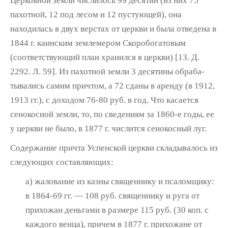
Церковной земли числилось 99 десятин (из них 75
пахотной, 12 под лесом и 12 пу­стующей), она
находилась в двух верстах от церкви и была отведена в
1844 г. каинским землемером Скоробогатовым
(соответству­ющий план хранился в церкви) [13. Д.
2292. Л. 59]. Из пахотной земли 3 десятины обраба­
тывались самим причтом, а 72 сданы в аренду (в 1912,
1913 гг.), с доходом 76-80 руб. в год. Что касается
сенокосной земли, то, по све­дениям за 1860-е годы, ее
у церкви не было, в 1877 г. числится сенокосный луг.
Содержание причта Успенской церкви складывалось из
следующих составляющих:
а) жалование из казны священнику и пса­ломщику:
в 1864-69 гг. — 108 руб. священ­нику и руга от
прихожан деньгами в разме­ре 115 руб. (30 коп. с
каждого венца), причем в 1877 г. прихожане от