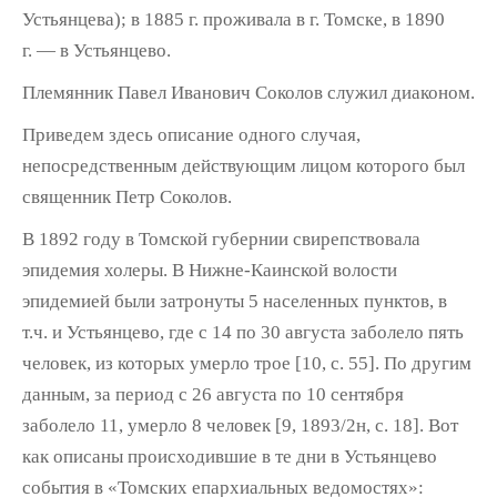
Устьянцева); в 1885 г. про­живала в г. Томске, в 1890
г. — в Устьянцево.
Племянник Павел Иванович Соколов слу­жил диаконом.
Приведем здесь описание одного случая,
непосредственным действующим лицом ко­торого был
священник Петр Соколов.
В 1892 году в Томской губернии свиреп­ствовала
эпидемия холеры. В Нижне-Каинской волости
эпидемией были затронуты 5 населенных пунктов, в
т.ч. и Устьянцево, где с 14 по 30 августа заболело пять
человек, из которых умерло трое [10, с. 55]. По другим
данным, за период с 26 августа по 10 сентября
заболело 11, умерло 8 человек [9, 1893/2н, с. 18]. Вот
как описаны происходившие в те дни в Устьянцево
события в «Томских епархиаль­ных ведомостях»: