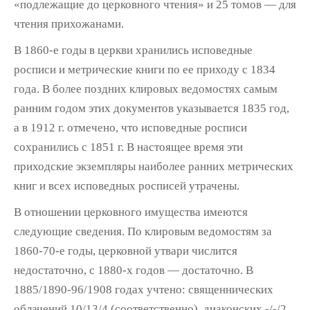
«подлежащие до церковного чтения» и 25 то­мов — для
чтения прихожанами.
В 1860-е годы в церкви хранились исповед­ные
росписи и метрические книги по ее при­ходу с 1834
года. В более поздних клировых ведомостях самым
ранним годом этих доку­ментов указывается 1835 год,
а в 1912 г. отме­чено, что исповедные росписи
сохранились с 1851 г. В настоящее время эти
приходские экземпляры наиболее ранних метрических
книг и всех исповедных росписей утрачены.
В отношении церковного имущества име­ются
следующие сведения. По клировым ведомостям за
1860-70-е годы, церковной утвари числится
недостаточно, с 1880-х го­дов — достаточно. В
1885/1890-96/1908 годах учтено: священнических
облачений 10/13/4 (соответственно), диаконских -/-/2,