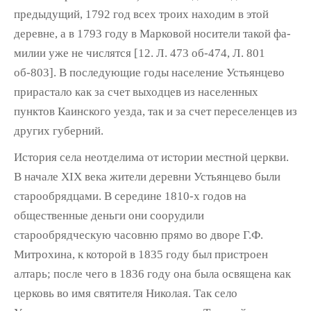
предыдущий, 1792 год всех троих находим в этой
деревне, а в 1793 году в Марковой носители такой фа­
милии уже не числятся [12. Л. 473 об-474, Л. 801
об-803]. В последующие годы население Устьянцево
прирастало как за счет выходцев из населенных
пунктов Каинского уезда, так и за счет переселенцев из
других губерний.
История села неотделима от истории мест­ной церкви.
В начале XIX века жители дерев­ни Устьянцево были
старообрядцами. В сере­дине 1810-х годов на
общественные деньги они соорудили
старообрядческую часовню прямо во дворе Г.Ф.
Митрохина, к которой в 1835 году был пристроен
алтарь; после чего в 1836 году она была освящена как
церковь во имя святителя Николая. Так село