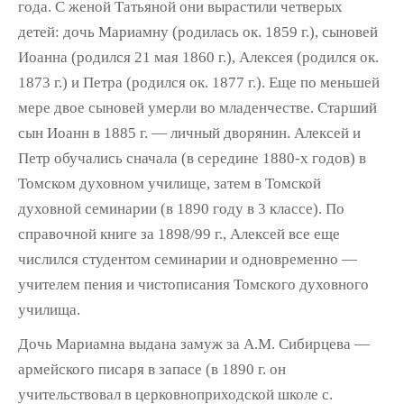
года. С же­ной Татьяной они вырастили четверых
детей: дочь Мариамну (родилась ок. 1859 г.), сыно­вей
Иоанна (родился 21 мая 1860 г.), Алек­сея (родился ок.
1873 г.) и Петра (родился ок. 1877 г.). Еще по меньшей
мере двое сыновей умерли во младенчестве. Старший
сын Ио­анн в 1885 г. — личный дворянин. Алексей и
Петр обучались сначала (в середине 1880-х годов) в
Томском духовном училище, затем в Томской
духовной семинарии (в 1890 году в 3 классе). По
справочной книге за 1898/99 г., Алексей все еще
числился студентом семина­рии и одновременно —
учителем пения и чи­стописания Томского духовного
училища.
Дочь Мариамна выдана замуж за А.М. Сибирцева —
армейского писаря в запасе (в 1890 г. он
учительствовал в церковнопри­ходской школе с.