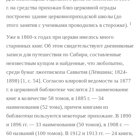
г. на средства прихожан близ церковной ограды
построено здание церковноприходской школы (до
1
этого заня­тия с учениками проводились в сторожке).
Уже в 1860-х годах при церкви имелось много
старинных книг. Об этом свидетель­ствуют дневниковые
записи для путешествия по Сибири, составленные
неизвестным куп­цом и найденные, что любопытно,
среди бу­маг лжеепископа Савватия (Лёвшина; 1824­
1898) [1, с. 54]. Согласно клировой ведомости за 1877
г. в церковной библиотеке числится 21 наименование
книг в количестве 58 то­мов, в 1885 г. — 34
наименования (52 тома), причем книгами из
библиотеки пользуются некоторые прихожане. В 1890
и 1896 гг. — 33 наименования (50 томов), в 1908 г. —
60 назва­ний (100 томов). В 1912 и 1913 гг. — 24 книги,