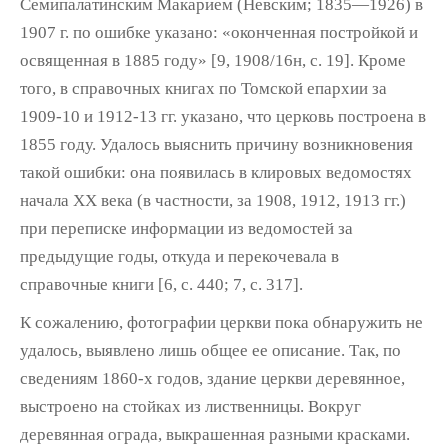
Семипалатинским Макарием (Не­вским; 1835—1926) в
1907 г. по ошибке указа­но: «оконченная постройкой и
освященная в 1885 году» [9, 1908/16н, с. 19]. Кроме
того, в справочных книгах по Томской епархии за
1909-10 и 1912-13 гг. указано, что цер­ковь построена в
1855 году. Удалось выяс­нить причину возникновения
такой ошибки: она появилась в клировых ведомостях
начала XX века (в частности, за 1908, 1912, 1913 гг.)
при переписке информации из ведомостей за
предыдущие годы, откуда и перекочевала в
справочные книги [6, с. 440; 7, с. 317].
К сожалению, фотографии церкви пока обнаружить не
удалось, выявлено лишь об­щее ее описание. Так, по
сведениям 1860-х годов, здание церкви деревянное,
выстроено на стойках из лиственницы. Вокруг
деревян­ная ограда, выкрашенная разными красками.