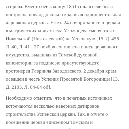
сгорела. Вместо нее к концу 1851 года в селе была
построена но­вая, довольно красивая однопрестольная
деревянная церковь. Уже с 24 ноября записи о церкви
в метрических книгах села Устьянцева сменяются с
Никольской (Николаевской) на Успенскую [15. Д. 455.
Л. 40, Л. 41]. 27 ноя­бря составлена опись церковного
имущества, выданная из Томской духовной
консистории за подписью присутствующего
протоиерея Гавриила Заводовского. 2 декабря храм
освя­щен в честь Успения Пресвятой Богородицы [13.
Д. 2103. Л. 64-64 об].
Необходимо отметить, что в печатных источниках
встречаются несколько неверных датировок
строительства Успенской церкви. Так, в отчете о
посещении церкви епископом Томским и