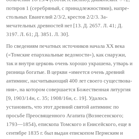
потиров 1 (серебряный, с принадлежностями), напре­
стольных Евангелий 2/3/2, крестов 2/2/3. За­
мечательных древностей нет [13. Д. 2657. Л. 41; Д.
3197. Л. 61; Д. 3851. Л. 30].
По сведениям печатных источников нача­ла XX века
(«Томские епархиальные ведомо­сти»), как снаружи,
так и внутри церковь очень хорошо украшена, утварь и
ризница богатые. В церкви «имеется очень древний
антиминс, насчитывающий 400 лет своего существова­
ния», на котором совершается Божественная литургия
[9, 1903/14н, с. 35; 1908/16н, с. 19]. Удалось
установить, что этот древний святой антиминс по
просьбе Преосвященного Агапита (Вознесенского;
1793—1854), епископа Томского и Енисейского, еще в
сентябре 1835 г. был выдан епископом Пермским и