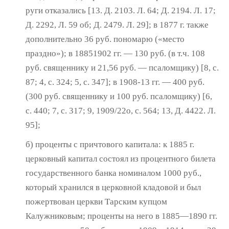
руги отказались [13. Д. 2103. Л. 64; Д. 2194. Л. 17;
Д. 2292, Л. 59 об; Д. 2479. Л. 29]; в 1877 г. также
дополнительно 36 руб. пономарю («место
праздно»); в 1885­1902 гг. — 130 руб. (в т.ч. 108
руб. священнику и 21,56 руб. — псаломщику) [8, с.
87; 4, с. 324; 5, с. 347]; в 1908-13 гг. — 400 руб.
(300 руб. свя­щеннику и 100 руб. псаломщику) [6,
с. 440; 7, с. 317; 9, 1909/22о, с. 564; 13, Д. 4422. Л.
95];
б) проценты с причтового капитала: к 1885 г.
церковный капитал состоял из про­центного билета
государственного банка но­миналом 1000 руб.,
который хранился в цер­ковной кладовой и был
пожертвован церкви Тарским купцом
Калужниковым; проценты на него в 1885—1890 гг.