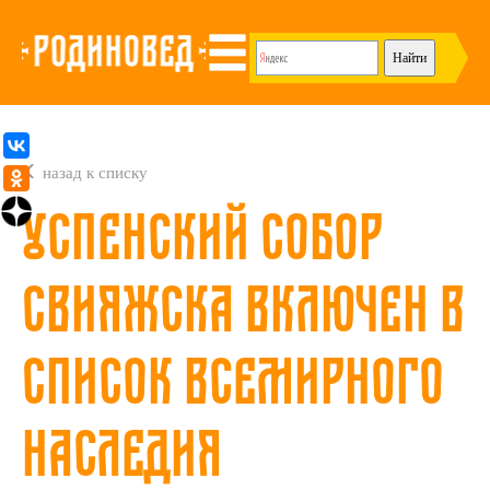
назад к списку
Успенский собор
Свияжска включен в
Список Всемирного
наследия