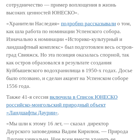
сотрудничество — пример воплощения в жизнь
высоких ценностей ЮНЕСКО».
«Хранители Наследия»
подробно рассказывали
о том,
как шла работа по номинации Успенского собора.
Изначально к номинации «Историко-культурный и
ландшафтный комплекс» был подготовлен весь остров-
град Свияжск. Но эта позиция оказалась спорной, так
как остров образовался в результате создания
Куйбышевского водохранилища в 1950-х годах. Досье
было отозвано, и сделан акцент на Успенском соборе
1556 года.
Также 41-я сессия
включила в Список ЮНЕСКО
р
оссийско-монгольский природный объект
«Ландшафты Даурии»
.
«Мы шли к этому 16 лет, — сказал директор
Даурского заповедника Вадим Кирилюк. — Природа
Даурии уникальна. Нам всем вместе хранить ее.