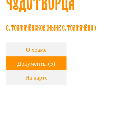
Чудотворца
с. Толмачёвское (ныне с. Толмачёво )
О храме
Документы (5)
На карте