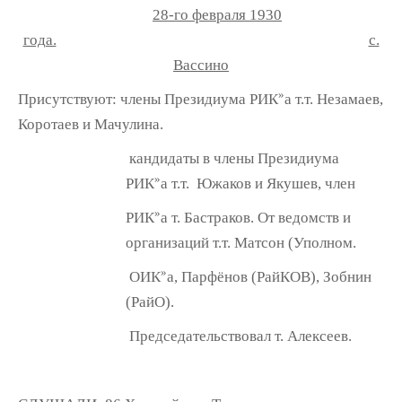
28-го февраля 1930
года.
с.
Вассино
»
Присутствуют: члены Президиума РИК
а т.т. Незамаев,
Коротаев и Мачулина.
кандидаты в члены Президиума
»
РИК
а т.т. Южаков и Якушев, член
»
РИК
а т. Бастраков. От ведомств и
организаций т.т. Матсон (Уполном.
»
ОИК
а, Парфёнов (РайКОВ), Зобнин
(РайО).
Председательствовал т. Алексеев.