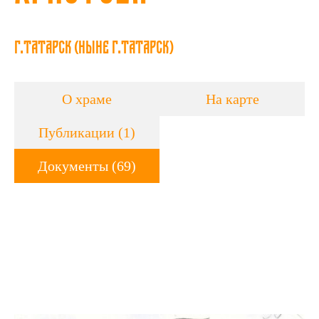
г.Татарск (ныне г.Татарск)
О храме
На карте
Публикации (1)
Документы (69)