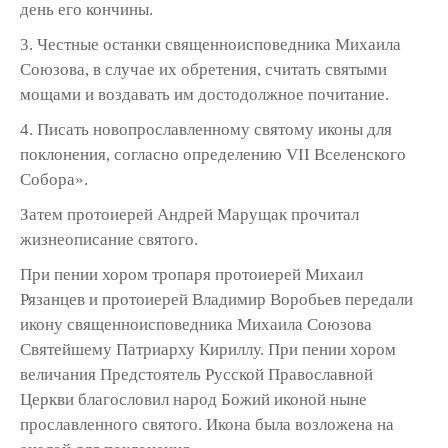
день его кончины.
3. Честные останки священноисповедника Михаила
Союзова, в случае их обретения, считать святыми
мощами и воздавать им достодолжное почитание.
4. Писать новопрославленному святому иконы для
поклонения, согласно определению VII Вселенского
Собора».
Затем протоиерей Андрей Марущак прочитал
жизнеописание святого.
При пении хором тропаря протоиерей Михаил
Рязанцев и протоиерей Владимир Воробьев передали
икону священноисповедника Михаила Союзова
Святейшему Патриарху Кириллу. При пении хором
величания Предстоятель Русской Православной
Церкви благословил народ Божий иконой ныне
прославленного святого. Икона была возложена на