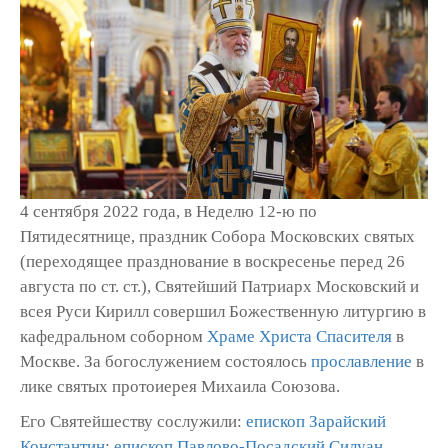
4 сентября 2022 года, в Неделю 12-ю по
Пятидесятнице, праздник Собора Московских святых
(переходящее празднование в воскресенье перед 26
августа по ст. ст.), Святейший Патриарх Московский и
всея Руси Кирилл совершил Божественную литургию в
кафедральном соборном
Храме Христа Спасителя
в
Москве. За богослужением состоялось
прославление
в
лике святых протоиерея Михаила Союзова.
Его Святейшеству сослужили:
епископ Зарайский
Константин
;
епископ Павлово-Посадский Силуан
,