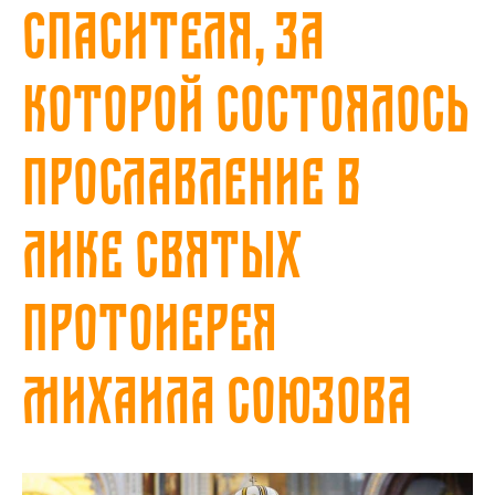
Спасителя, за
которой состоялось
прославление в
лике святых
протоиерея
Михаила Союзова