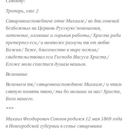
Союзову:
Тропарь, глас 2
Священноисповедниче отче Михаиле,/ во дни гонений
безбожных на Церковь Русскую/ поношения,
заточение, изгнание и горькия работы,/ Христа ради
претерпел еси,/ и ничтоже разлучи тя от любве
Божия./ Таже, благочестно в мире пожив,/
свидетельствовал еси Господа Иисуса Христа,/
Егоже моли спастися душам нашым.
Величание
Величаем тя,/ священноисповедниче Михаиле,/ и чтим
святую память твою,/ ты бо молиши за нас/ Христа,
Бога нашего.
***
Михаил Феодорович Союзов родился 12 мая 1869 года
в Новгородской губернии в семье священника