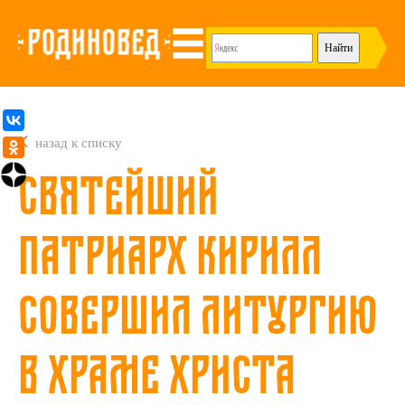
назад к списку
Святейший
Патриарх Кирилл
совершил Литургию
в Храме Христа