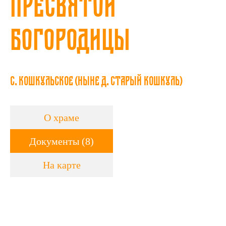
Пресвятой
Богородицы
с. Кошкульское (ныне д. Старый Кошкуль)
О храме
Документы (8)
На карте