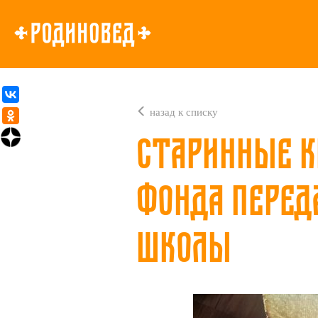
назад к списку
Старинные к
фонда перед
школы