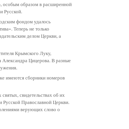
о, особым образом в расширенной
и Русской.
ходским фондом удалось
ива». Теперь не только
здательским делом Церкви, а
ятителя Крымского Луку,
 Александра Цицерова. В разные
лужения.
теке имеются сборники номеров
 святых, свидетельствах об их
 и Русской Православной Церкви.
колениями верующих слово о