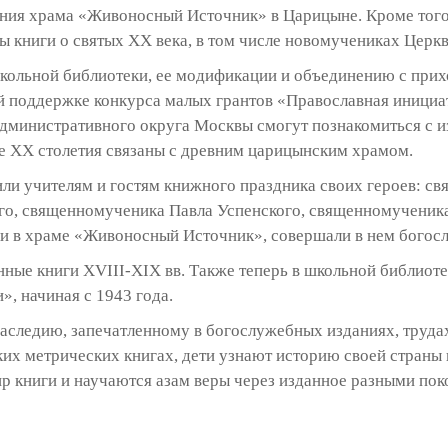
ания храма «Живоносный Источник» в Царицыне. Кроме тог
 книги о святых ХХ века, в том числе новомучениках Церкв
кольной библиотеки, ее модификации и объединению с при
й поддержке конкурса малых грантов «Православная инициат
дминистративного округа Москвы смогут познакомиться с и
ые ХХ столетия связаны с древним царицынским храмом.
ли учителям и гостям книжного праздника своих героев: св
го, священномученика Павла Успенского, священномученика
и в храме «Живоносный Источник», совершали в нем богос
инные книги XVIII-XIX вв. Также теперь в школьной библио
, начиная с 1943 года.
аследию, запечатленному в богослужебных изданиях, трудах
ких метрических книгах, дети узнают историю своей страны
р книги и научаются азам веры через изданное разными по