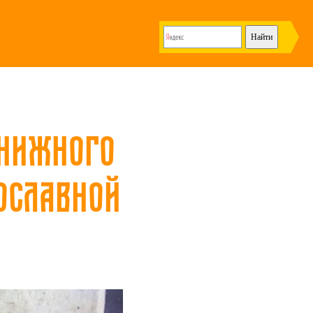
книжного
ославной