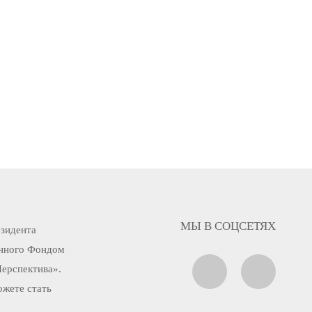
МЫ В СОЦСЕТЯХ
езидента
енного Фондом
Перспектива».
ожете стать