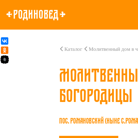
Каталог
Молитвенный дом в ч
Молитвенный
Богородицы
пос. Романовский (ныне с.Ром