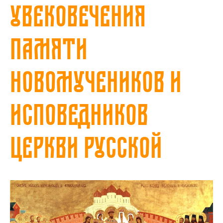
увековечения
памяти
новомучеников и
исповедников
Церкви Русской