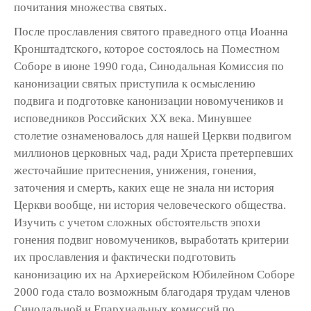
почитания множества святых.
После прославления святого праведного отца Иоанна
Кронштадтского, которое состоялось на Поместном
Соборе в июне 1990 года, Синодальная Комиссия по
канонизации святых приступила к осмыслению
подвига и подготовке канонизации новомучеников и
исповедников Российских ХХ века. Минувшее
столетие ознаменовалось для нашей Церкви подвигом
миллионов церковных чад, ради Христа претерпевших
жесточайшие притеснения, унижения, гонения,
заточения и смерть, каких еще не знала ни история
Церкви вообще, ни история человеческого общества.
Изучить с учетом сложных обстоятельств эпохи
гонения подвиг новомучеников, выработать критерии
их прославления и фактически подготовить
канонизацию их на Архиерейском Юбилейном Соборе
2000 года стало возможным благодаря трудам членов
Синодальной и Епархиальных комиссий по