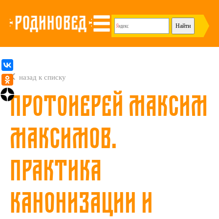
назад к списку
Протоиерей Максим
Максимов.
Практика
канонизации и