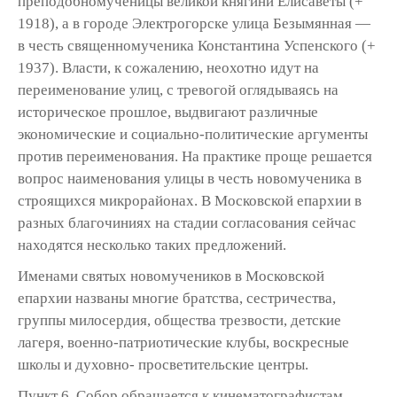
преподобномученицы великой княгини Елисаветы (+
1918), а в городе Электрогорске улица Безымянная —
в честь священномученика Константина Успенского (+
1937). Власти, к сожалению, неохотно идут на
переименование улиц, с тревогой оглядываясь на
историческое прошлое, выдвигают различные
экономические и социально-политические аргументы
против переименования. На практике проще решается
вопрос наименования улицы в честь новомученика в
строящихся микрорайонах. В Московской епархии в
разных благочиниях на стадии согласования сейчас
находятся несколько таких предложений.
Именами святых новомучеников в Московской
епархии названы многие братства, сестричества,
группы милосердия, общества трезвости, детские
лагеря, военно-патриотические клубы, воскресные
школы и духовно- просветительские центры.
Пункт 6. Собор обращается к кинематографистам,