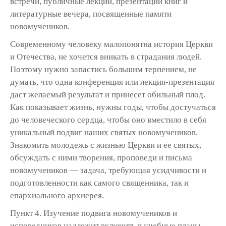
встречи, публичные лекции, презентации книг и
литературные вечера, посвященные памяти
новомучеников.
Современному человеку малопонятна история Церкви
и Отечества, не хочется вникать в страдания людей.
Поэтому нужно запастись большим терпением, не
думать, что одна конференция или лекция-презентация
даст желаемый результат и принесет обильный плод.
Как показывает жизнь, нужны годы, чтобы достучаться
до человеческого сердца, чтобы оно вместило в себя
уникальный подвиг наших святых новомучеников.
Знакомить молодежь с жизнью Церкви и ее святых,
обсуждать с ними творения, проповеди и письма
новомучеников — задача, требующая усидчивости и
подготовленности как самого священника, так и
епархиального архиерея.
Пункт 4. Изучение подвига новомучеников и
исповедников надлежит включить в учебные планы