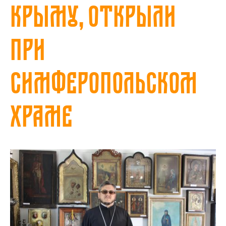
Крыму, открыли
при
симферопольском
храме