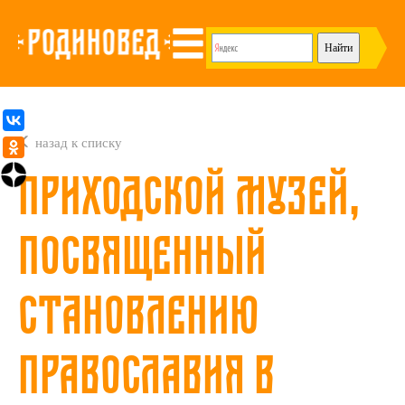
назад к списку
Приходской музей,
посвященный
становлению
Православия в