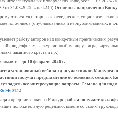
ных интеллектуальных и творческих конкурсов … на 2025/2
т 31.08.2025 г., п. 6.246).
Основные направления Конку
торому относятся историко-краеведческие, социологические 
ове источников (опубликованных и неопубликованных, в т.ч
зумевает работу авторов над конкретным практическим резул
, сайт, видеофильм, экскурсионный маршрут, игра, виртуаль
новка памятного креста и пр.).
ринимаются
до
10 февраля 2026 г.
стоится установочный вебинар для участников Конкурса 
частники получат представление об основных секциях К
огут задать все интересующие вопросы. Ссылка для под
30360460152
ждая
представленная на Конкурс
работа получает
квалиф
чившие положительную рецензию, вместе со своими руковод