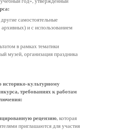
6 учебный год», утверждённый
рса:
и другие самостоятельные
. архивных) и с использованием
ьтатом в рамках тематики
ный музей, организация праздника
по историко-культурному
онкурса, требованиях к работам
ключения:
ицированную рецензию
, которая
ителями приглашаются для участия