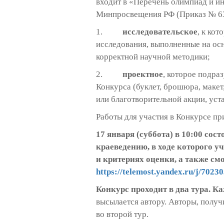
входит в «Перечень олимпиад и и
Минпросвещения РФ (Приказ № 639 о
1.
исследовательское
, к ко
исследования, выполненные на осн
корректной научной методики;
2.
проектное
, которое подра
Конкурса (
буклет, брошюра, макет
или благотворительной акции, уста
Работы для участия в Конкурсе п
17 января (суббота) в 10:00 со
краеведению, в ходе которого у
и критериях оценки, а также см
https://telemost.yandex.ru/j/702
Конкурс проходит в два тура.
Ка
высылается автору. Авторы, полу
во второй тур.