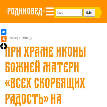
назад к списку
При храме иконы
Божией Матери
«Всех скорбящих
Радость» на