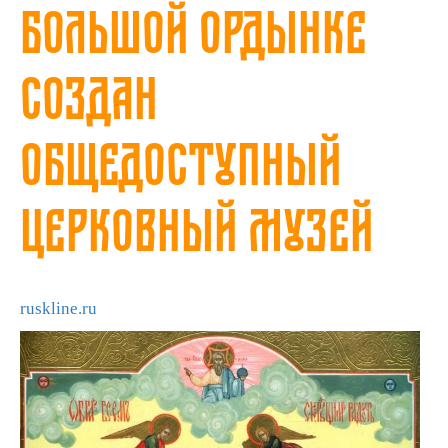
Большой Ордынке
создан
общедоступный
Церковный музей
ruskline.ru