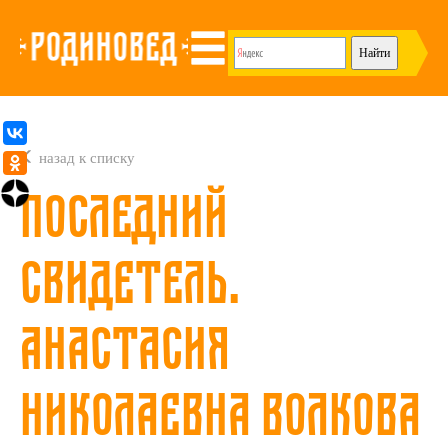
назад к списку
Последний
свидетель.
Анастасия
Николаевна Волкова