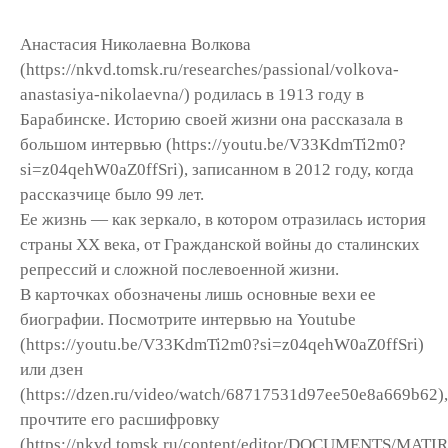
Анастасия Николаевна Волкова
(https://nkvd.tomsk.ru/researches/passional/volkova-
anastasiya-nikolaevna/) родилась в 1913 году в
Барабинске. Историю своей жизни она рассказала в
большом интервью (https://youtu.be/V33KdmTi2m0?
si=z04qehW0aZ0ffSri), записанном в 2012 году, когда
рассказчице было 99 лет.
Ее жизнь — как зеркало, в котором отразилась история
страны XX века, от Гражданской войны до сталинских
репрессий и сложной послевоенной жизни.
В карточках обозначены лишь основные вехи ее
биографии. Посмотрите интервью на Youtube
(https://youtu.be/V33KdmTi2m0?si=z04qehW0aZ0ffSri)
или дзен
(https://dzen.ru/video/watch/68717531d97ee50e8a669b62),
прочтите его расшифровку
(https://nkvd.tomsk.ru/content/editor/DOCUMENTS/MAT