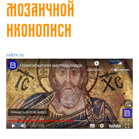
мозаичной
иконописи
nsktv.ru