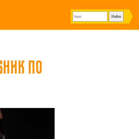
бник по