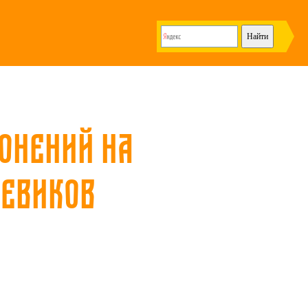
гонений на
шевиков