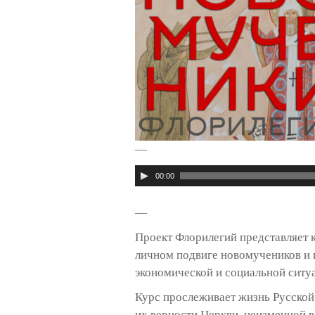
—
Аудиоплеер
00:00
—
Проект Флорилегий представляет 
личном подвиге новомучеников и 
экономической и социальной ситуа
Курс прослеживает жизнь Русской
их верности Церкви, неизменной 