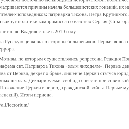
сматриваются причины начала большевистских гонений, их на
ятителей-исповедников: патриарха Тихона, Петра Крутицкого
 вокруг политики компромисса со властью Сергия (Страгоро
очитан во Владивостоке в 2019 году.
на Русскую церковь со стороны большевиков. Первая волна 
еррора.
Мотивы, по которым осуществлялись репрессии. Реакция По
нафема свт. Патриарха Тихона «злым лиходеям». Первые дек
а от Церкви, декрет о браке, лишение Церкви статуса юрид
вных школах. Декларируемая свобода совести при советской
 Положение Церкви в период гражданской войны. Первые му
енский). Итоги периода.
/all/lectorium/