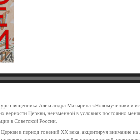
курс священника Александра Мазырина «Новомученики и ис
их верности Церкви, неизменной в условиях постоянно мен
ции в Советской России.
 Церкви в период гонений XX века, акцентируя внимание на
в условиях постоянно меняющейся историчетской, политичес