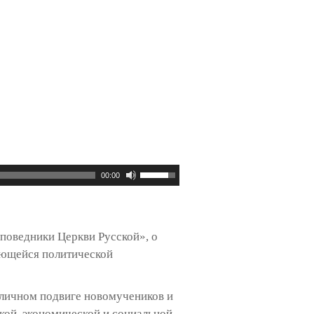
Используйте
00:00
клавиши
вверх/
вниз,
поведники Церкви Русской», о
чтобы
яющейся политической
увеличить
или
 личном подвиге новомучеников и
уменьшить
кой, экономической и социальной
громкость.