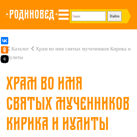
Каталог
Храм во имя святых мученников Кирика и
Иулиты
Храм во имя
святых мученников
Кирика и Иулиты