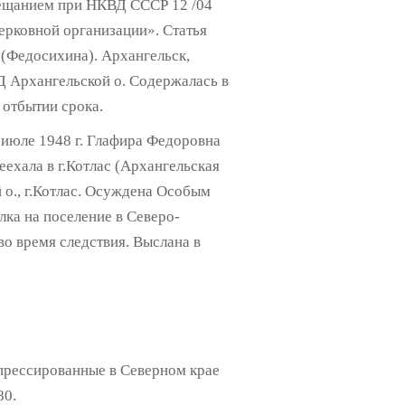
вещанием при НКВД СССР 12 /04
ерковной организации». Статья
 (Федосихина). Архангельск,
Д Архангельской о. Содержалась в
отбытии срока.
 июле 1948 г. Глафира Федоровна
еехала в г.Котлас (Архангельская
й о., г.Котлас. Осуждена Особым
ка на поселение в Северо-
о время следствия. Выслана в
прессированные в Северном крае
80.