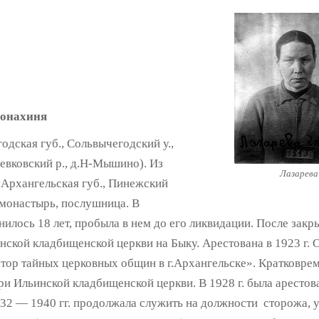
монахиня
годская губ., Сольвычегодский у.,
евковский р., д.Н-Мышино). Из
Лазарева
 Архангельская губ., Пинежский
 монастырь, послушница. В
нилось 18 лет, пробыла в нем до его ликвидации. После зак
нской кладбищенской церкви на Быку. Арестована в 1923 г. 
атор тайных церковных общин в г.Архангельске». Кратковре
 при Ильинской кладбищенской церкви. В 1928 г. была аресто
932 — 1940 гг. продолжала служить на должности сторожа,