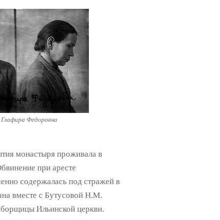
 Глафира Федоровна
рытия монастыря проживала в
Обвинение при аресте
менно содержалась под стражей в
вана вместе с Бутусовой Н.М.
 уборщицы Ильинской церкви.