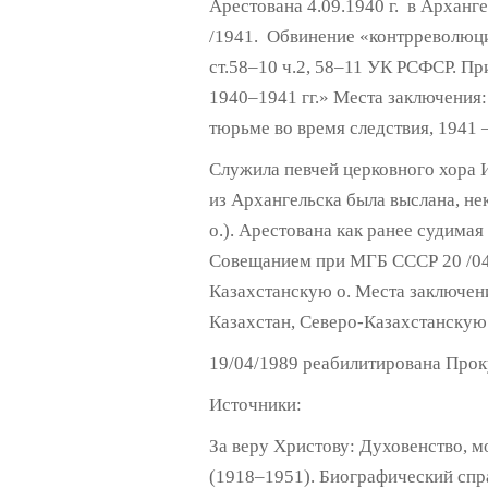
Арестована 4.09.1940 г. в Архан
/1941. Обвинение «контрреволюци
ст.58–10 ч.2, 58–11 УК РСФСР. Пр
1940–1941 гг.» Места заключения:
тюрьме во время следствия, 1941 
Служила певчей церковного хора 
из Архангельска была выслана, не
о.). Арестована как ранее судимая
Совещанием при МГБ СССР 20 /04 /
Казахстанскую о. Места заключен
Казахстан, Северо-Казахстанскую о
19/04/1989 реабилитирована Прок
Источники:
За веру Христову: Духовенство, 
(1918–1951). Биографический справ