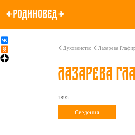
Духовенство
Лазарева Глафи
Лазарева Гл
1895
Сведения