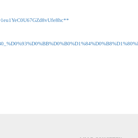
001eu1YeC0U67GZd8vUfe8hc**
B2%D0%B0_%D0%93%D0%BB%D0%B0%D1%84%D0%B8%D1