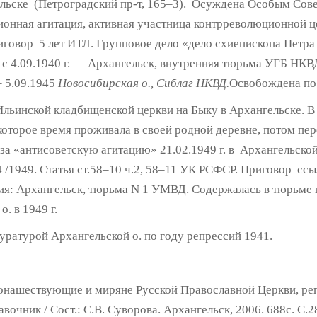
гельске (Петроградский пр-т, 165–3). Осуждена Особым Со
онная агитация, активная участница контрреволюционной ц
иговор 5 лет ИТЛ. Групповое дело «дело схиепископа Петра
 с 4.09.1940 г. — Архангельск, внутренняя тюрьма УГБ НКВ
– 5.09.1945
Новосибирская о., Сиблаг НКВД.
Освобождена по 
Ильинской кладбищенской церкви на Быку в Архангельске. В
которое время проживала в своей родной деревне, потом пер
 за «антисоветскую агитацию» 21.02.1949 г. в Архангельско
1949. Статья ст.58–10 ч.2, 58–11 УК РСФСР. Приговор ссыл
ия: Архангельск, тюрьма N 1 УМВД. Содержалась в тюрьме в
. в 1949 г.
уратурой Архангельской о. по году репрессий 1941.
монашествующие и миряне Русской Православной Церкви, ре
очник / Сост.: С.В. Суворова. Архангельск, 2006. 688с. С.2