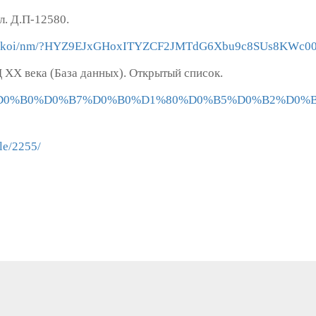
. Д.П-12580.
db.exe/koi/nm/?HYZ9EJxGHoxITYZCF2JMTdG6Xbu9c8SUs8KWc
XX века (База данных). Открытый список.
i/%D0%9B%D0%B0%D0%B7%D0%B0%D1%80%D0%B5%D0%
le/2255/