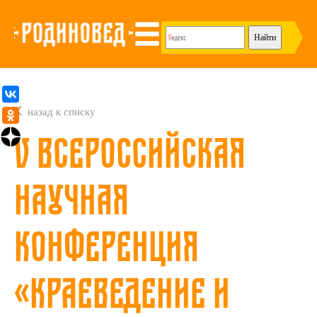
назад к списку
V Всероссийская
научная
конференция
«Краеведение и