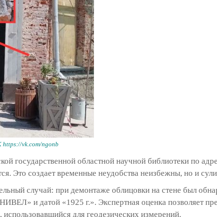
https://vk.com/ngonb
кой государственной областной научной библиотеки по адре
я. Это создает временные неудобства неизбежны, но и сули
ельный случай: при демонтаже облицовки на стене был обн
ИВЕЛ» и датой «1925 г.». Экспертная оценка позволяет пре
, использовавшийся для геодезических измерений.