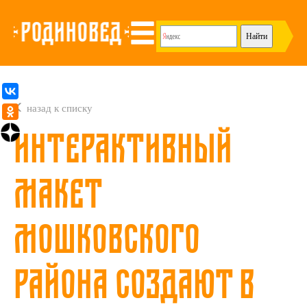
назад к списку
Интерактивный
макет
Мошковского
района создают в