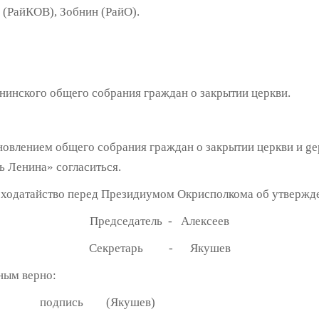
 (РайКОВ), Зобнин (РайО).
инского общего собрания граждан о закрытии церкви.
новлением общего собрания граждан о закрытии церкви и gе
 Ленина» согласиться.
 ходатайство перед Президиумом Окрисполкома об утвержд
Председатель - Алексеев
Секретарь - Якушев
ным верно:
арь подпись (Якушев)