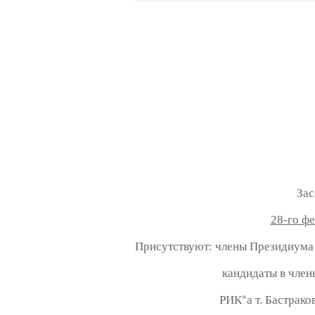
Заседания 
28-го фе
Присутствуют: члены Президиума
кандидаты в чле
»
РИК
а т. Бастрак