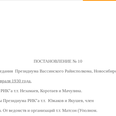
ПОСТАНОВЛЕНИЕ № 10
Президиума Вассинского Райисполкома, Новосибирск
враля 1930 года.
»
 РИК
а т.т. Незамаев, Коротаев и Мачулина.
»
ны Президиума РИК
а т.т. Южаков и Якушев, член
ов. От ведомств и организаций т.т. Матсон (Уполном.