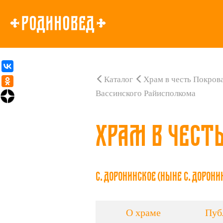
Каталог
Храм в честь Покров
Вассинского Райисполкома
Храм в чест
с. Доронинское (ныне с. Дорони
О храме
Пуб