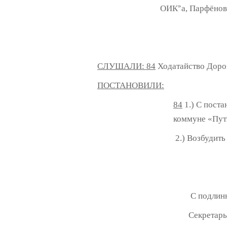
»
ОИК
а, Парфёнов
СЛУШАЛИ: 84
Ходатайство Дорон
ПОСТАНОВИЛИ:
84
1.) С поста
коммуне «Путь
2.) Возбудить
С подлин
Секрет