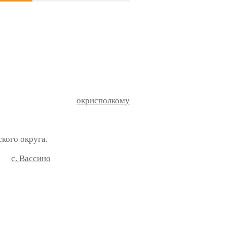
окрисполкому
ого округа.
с. Вассино