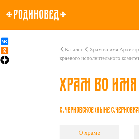
Каталог
Храм во имя Архист
краевого исполнительного комите
Храм во имя
с. Черновское (ныне с.Черновка
О храме