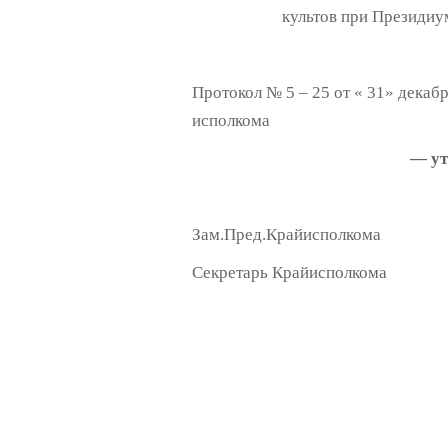
культов при Президи
Протокол № 5 – 25 от « 31» декаб
исполкома
—
у
Зам.Пред.Крайисполкома
Секретарь Крайисполком