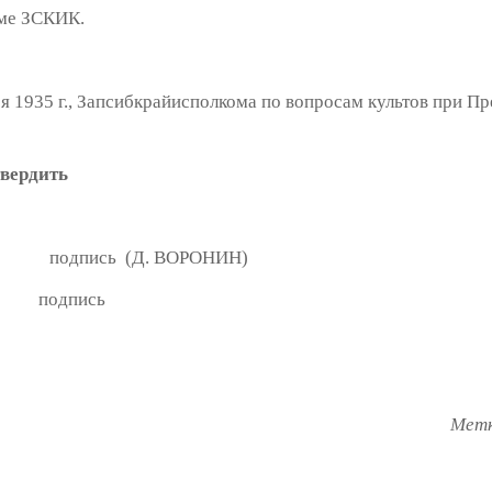
уме ЗСКИК.
ря 1935 г., Запсибкрайисполкома по вопросам культов при Пр
твердить
 подпись (Д. ВОРОНИН)
а подпись
Мет