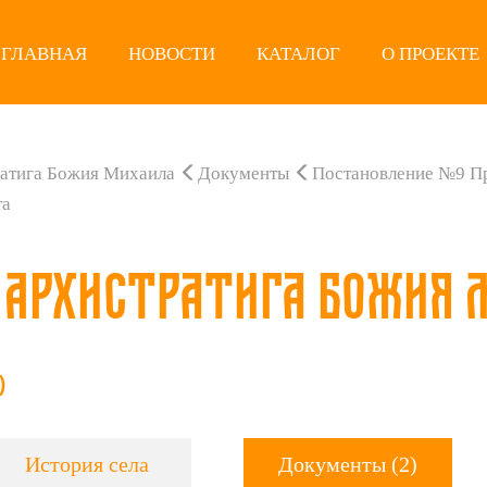
ГЛАВНАЯ
НОВОСТИ
КАТАЛОГ
О ПРОЕКТЕ
ратига Божия Михаила
Документы
Постановление №9 П
та
 Архистратига Божия 
)
История села
Документы (2)