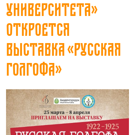
Университета»
откроется
выставка «Русская
Голгофа»