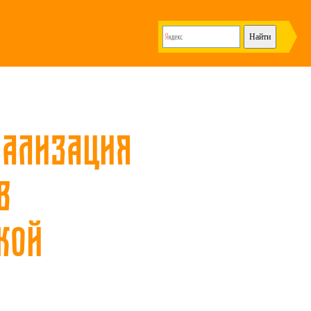
иализация
в
кой