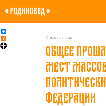
назад к списку
Общее прошл
мест массов
политически
Федерации