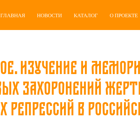
ГЛАВНАЯ
НОВОСТИ
КАТАЛОГ
О ПРОЕКТЕ
ое. Изучение и мемор
ых захоронений жерт
х репрессий в Российс