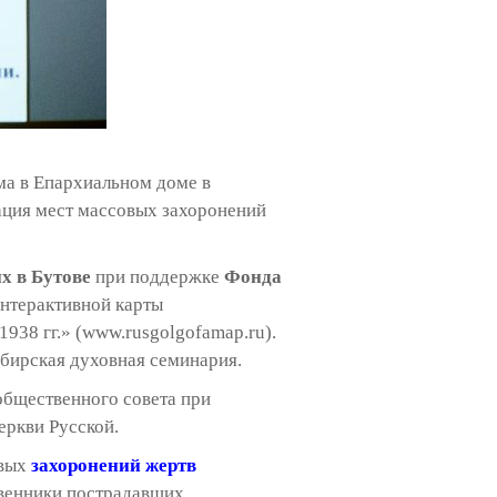
ма в Епархиальном доме в
ция мест массовых захоронений
х в Бутове
при поддержке
Фонда
интерактивной карты
38 гг.» (www.rusgolgofamap.ru).
бирская духовная семинария.
общественного совета при
еркви Русской.
овых
захоронений жертв
твенники пострадавших.