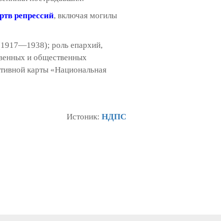
ртв репрессий
, включая могилы
(1917—1938); роль епархий,
твенных и общественных
ктивной карты «Национальная
Истоник:
НДПС