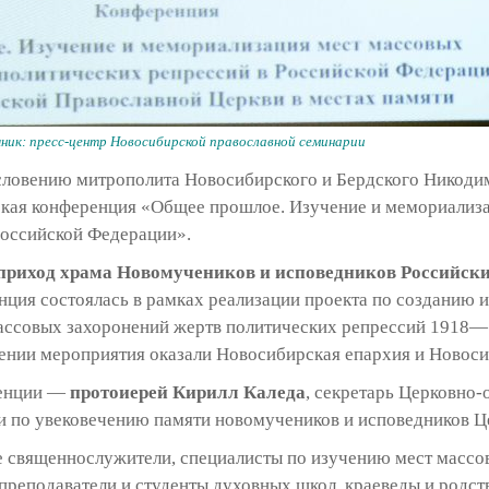
ник: пресс-центр Новосибирской православной семинарии
ословению митрополита Новосибирского и Бердского Никоди
кая конференция «Общее прошлое. Изучение и мемориализа
Российской Федерации».
приход храма Новомучеников и исповедников Российски
нция состоялась в рамках реализации проекта по созданию 
ассовых захоронений жертв политических репрессий 1918—19
нии мероприятия оказали Новосибирская епархия и Новоси
ренции —
протоиерей Кирилл Каледа
, секретарь Церковно-
и по увековечению памяти новомучеников и исповедников Ц
е священнослужители, специалисты по изучению мест масс
преподаватели и студенты духовных школ, краеведы и родс