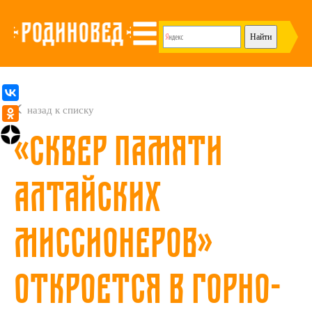
назад к списку
«Сквер памяти
алтайских
миссионеров»
откроется в Горно-