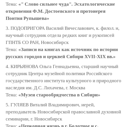
Тема:
«" Слово сильнее чуда". Эсхатологические
откровения Ф.М. Достоевского и протоиерея
Понтия Рупышева»
3. ПОДОПРИГОРА Василий Вячеславович, к. филол. н,
научный сотрудник отдела редких книг и рукописей
ГПНТБ СО РАН, Новосибирск
Тема:
«Записи на книгах как источник по истории
русских городов и церквей Сибири XVII-XIX вв.»
4. КИРЬЯНОВА Ольга Геннадьевна, старший научный
сотрудник Центра музейной политики Российского
государственного института культурного и природного
наследия им. Д.С. Лихачева, г. Москва
Тема:
«Музеи старообрядчества в Сибири»
5. ГУЛЯЕВ Виталий Владимирович, иерей,
преподаватель Новосибирской православной духовной
семинарии, г. Новосибирск
Тема:
«Церковная жизнь в г. Болотное и с.