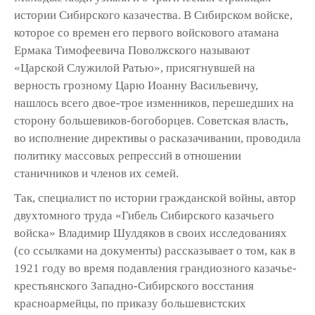
истории Сибирского казачества. В Сибирском войске,
которое со времен его первого войскового атамана
Ермака Тимофеевича Поволжского называют
«Царской Служилой Ратью», присягнувшей на
верность грозному Царю Иоанну Васильевичу,
нашлось всего двое-трое изменников, перешедших на
сторону большевиков-богоборцев. Советская власть,
во исполнение директивы о расказачивании, проводила
политику массовых репрессий в отношении
станичников и членов их семей.
Так, специалист по истории гражданской войны, автор
двухтомного труда «Гибель Сибирского казачьего
войска» Владимир Шулдяков в своих исследованиях
(со ссылками на документы) рассказывает о том, как в
1921 году во время подавления грандиозного казачье-
крестьянского Западно-Сибирского восстания
красноармейцы, по приказу большевистских