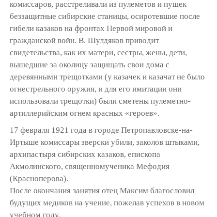
комиссаров, расстреливали из пулеметов и пушек
беззащитные сибирские станицы, осиротевшие после
гибели казаков на фронтах Первой мировой и
гражданской войн. В. Шулдяков приводит
свидетельства, как их матери, сестры, жены, дети,
вышедшие за околицу защищать свои дома с
деревянными трещотками (у казачек и казачат не было
огнестрельного оружия, и для его имитации они
использовали трещотки) были сметены пулеметно-
артиллерийским огнем красных «героев».
17 февраля 1921 года в городе Петропавловске-на-
Иртыше комиссары зверски убили, заколов штыками,
архипастыря сибирских казаков, епископа
Акмолинского, священномученика Мефодия
(Красноперова).
После окончания занятия отец Максим благословил
будущих медиков на учение, пожелав успехов в новом
учебном году.