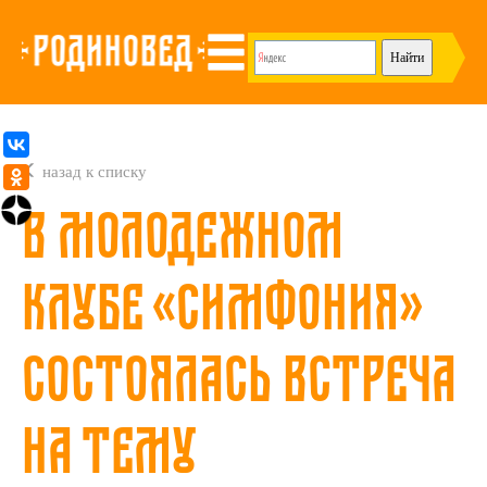
назад к списку
В молодежном
клубе «Симфония»
состоялась встреча
на тему